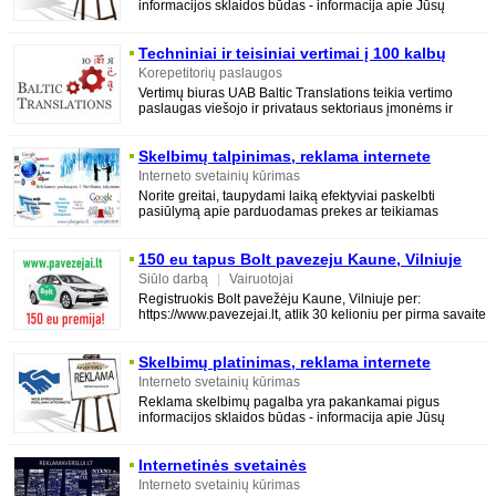
informacijos sklaidos būdas - informacija apie Jūsų
organizuojamą renginį, prekę ar paslaugą
Techniniai ir teisiniai vertimai į 100 kalbų
Korepetitorių paslaugos
Vertimų biuras UAB Baltic Translations teikia vertimo
paslaugas viešojo ir privataus sektoriaus įmonėms ir
organizacijoms. Jūsų patogumui su
Skelbimų talpinimas, reklama internete
Interneto svetainių kūrimas
Norite greitai, taupydami laiką efektyviai paskelbti
pasiūlymą apie parduodamas prekes ar teikiamas
paslaugas Jūsų informaciją pamatys
150 eu tapus Bolt pavezeju Kaune, Vilniuje
Siūlo darbą
|
Vairuotojai
Registruokis Bolt pavežėju Kaune, Vilniuje per:
https://www.pavezejai.lt, atlik 30 kelioniu per pirma savaite
(kas yra tikrai nesunku) ir gauk papildo
Skelbimų platinimas, reklama internete
Interneto svetainių kūrimas
Reklama skelbimų pagalba yra pakankamai pigus
informacijos sklaidos būdas - informacija apie Jūsų
organizuojamą renginį, prekę ar paslaugą
Internetinės svetainės
Interneto svetainių kūrimas