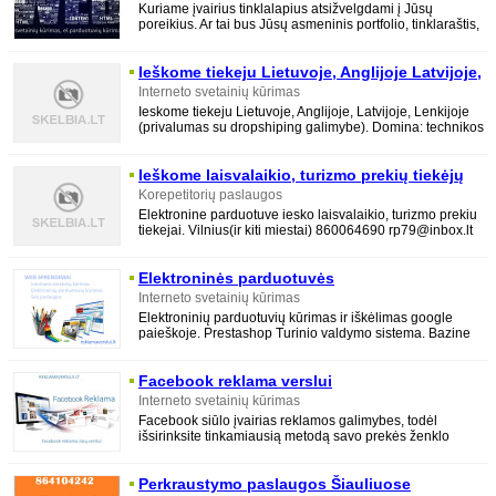
Kuriame įvairius tinklalapius atsižvelgdami į Jūsų
poreikius. Ar tai bus Jūsų asmeninis portfolio, tinklaraštis,
produktų katalogas ar
Ieškome tiekeju Lietuvoje, Anglijoje Latvijoje,
lenkijoje
Interneto svetainių kūrimas
Ieskome tiekeju Lietuvoje, Anglijoje, Latvijoje, Lenkijoje
(privalumas su dropshiping galimybe). Domina: technikos
tiekejai ( mob. telefonai,
Ieškome laisvalaikio, turizmo prekių tiekėjų
Korepetitorių paslaugos
Elektronine parduotuve iesko laisvalaikio, turizmo prekiu
tiekejai. Vilnius(ir kiti miestai) 860064690 rp79@inbox.lt
Elektroninės parduotuvės
Interneto svetainių kūrimas
Elektroninių parduotuvių kūrimas ir iškėlimas google
paieškoje. Prestashop Turinio valdymo sistema. Bazine
seo optimizacija, visos būtinos el
Facebook reklama verslui
Interneto svetainių kūrimas
Facebook siūlo įvairias reklamos galimybes, todėl
išsirinksite tinkamiausią metodą savo prekės ženklo
populiarinimui. Reklama įgyvendinama
Perkraustymo paslaugos Šiauliuose