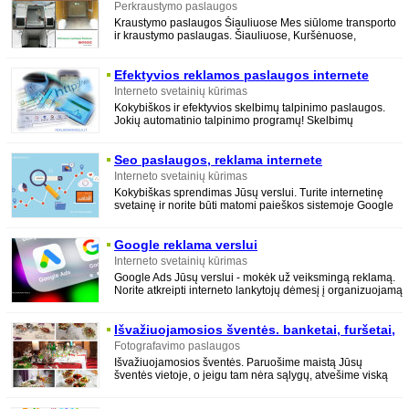
Perkraustymo paslaugos
Kraustymo paslaugos Šiauliuose Mes siūlome transporto
ir kraustymo paslaugas. Šiauliuose, Kuršėnuose,
Radviliškyje, Pakruojyje, Kelmėje ir visoje Liet
Efektyvios reklamos paslaugos internete
Interneto svetainių kūrimas
Kokybiškos ir efektyvios skelbimų talpinimo paslaugos.
Jokių automatinio talpinimo programų! Skelbimų
portaluose informacija pastoviai
Seo paslaugos, reklama internete
Interneto svetainių kūrimas
Kokybiškas sprendimas Jūsų verslui. Turite internetinę
svetainę ir norite būti matomi paieškos sistemoje Google
Siūlome efektyviausia,
Google reklama verslui
Interneto svetainių kūrimas
Google Ads Jūsų verslui - mokėk už veiksmingą reklamą.
Norite atkreipti interneto lankytojų dėmesį į organizuojamą
akciją ar išskirtinį
Išvažiuojamosios šventės. banketai, furšetai,
vestuvės, gimtadieniai
Fotografavimo paslaugos
Išvažiuojamosios šventės. Paruošime maistą Jūsų
šventės vietoje, o jeigu tam nėra sąlygų, atvešime viską
pagaminta. Teikiame paslaugas