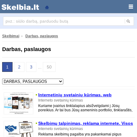
Darbas, paslaugos
Skelbimai
»
Darbas, paslaugos
Darbas, paslaugos
1
2
3
...
50
Internetinių svetainių kūrimas. web
sprendimai
Interneto svetainių kūrimas
Kuriame įvairius tinklalapius atsižvelgdami į Jūsų
poreikius. Ar tai bus Jūsų asmeninis portfolio, tinklaraštis,
produktų katalogas ar reprezentacinė
Skelbimų talpinimas, reklama internete. Visos
reklamos paslaugos
Interneto svetainių kūrimas
Reklama skelbimų pagalba yra pakankamai pigus