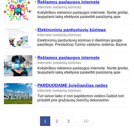
Reklamos paslaugos internete
Interneto svetainių kūrimas
Kokybiškos reklamos paslaugos internete. Norite greitai,
taupydami laiką efektyviai paskelbti pasiūlymą apie
parduodamas prekes ar teikiamas
Elektroninių parduotuvių kūrimas
Interneto svetainių kūrimas
Elektroninių parduotuvių kūrimas ir iškėlimas google
paieškoje. Prestashop Turinio valdymo sistema. Bazine
seo optimizacija, visos būtinos el
Reklamos paslaugos internete
Interneto svetainių kūrimas
Kokybiškos reklamos paslaugos internete. Norite greitai,
taupydami laiką efektyviai paskelbti pasiūlymą apie
parduodamas prekes ar teikiamas
PARDUODAME šviečiančias raides
Interneto svetainių kūrimas
Turi laisvo laiko ir nori papildomos veiklos Galbūt nori
prisidėti prie gražiausių švenčių dekoravimo
PARDUODAME šviečiančias raides:
1
2
3
...
50