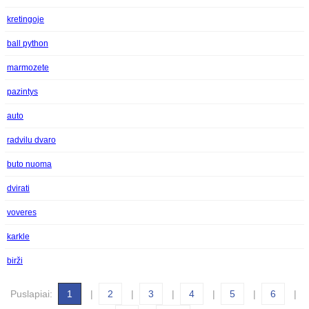
kretingoje
ball python
marmozete
pazintys
auto
radvilu dvaro
buto nuoma
dvirati
voveres
karkle
birži
Puslapiai:
1
|
2
|
3
|
4
|
5
|
6
|