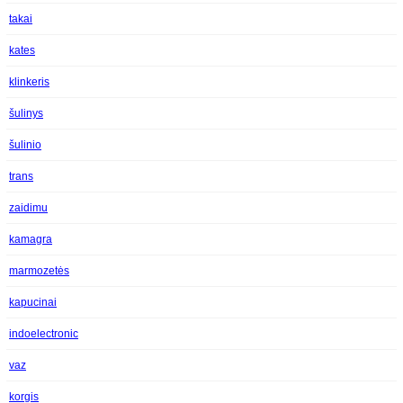
takai
kates
klinkeris
šulinys
šulinio
trans
zaidimu
kamagra
marmozetės
kapucinai
indoelectronic
vaz
korgis