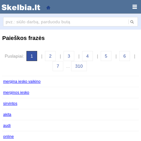
Paieška
Paieškos frazės
Puslapiai:
1
|
2
|
3
|
4
|
5
|
6
|
7
...
310
mergina iesko vaikino
merginos iesko
sirvintos
akita
audi
online