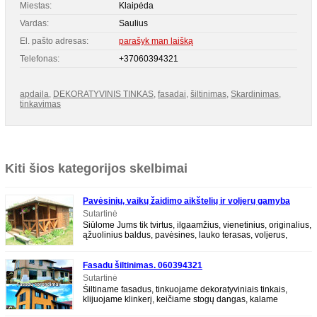
Miestas:
Klaipėda
Vardas:
Saulius
El. pašto adresas:
parašyk man laišką
Telefonas:
+37060394321
apdaila
,
DEKORATYVINIS TINKAS
,
fasadai
,
šiltinimas
,
Skardinimas
,
tinkavimas
Kiti šios kategorijos skelbimai
Pavėsinių, vaikų žaidimo aikštelių ir voljerų gamyba
Sutartinė
Siūlome Jums tik tvirtus, ilgaamžius, vienetinius, originalius,
ąžuolinius baldus, pavėsines, lauko terasas, voljerus,
malkines, šulinių
Fasadu šiltinimas. 060394321
Sutartinė
Šiltiname fasadus, tinkuojame dekoratyviniais tinkais,
klijuojame klinkerį, keičiame stogų dangas, kalame
pastoges, atliekame vidaus tinkavimą ir apda