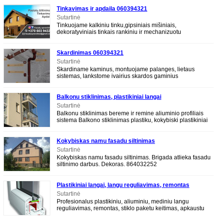
Tinkavimas ir apdaila 060394321
Sutartinė
Tinkuojame kalkiniu tinku,gipsiniais mišiniais,
dekoratyviniais tinkais rankiniu ir mechanizuotu
būdu,fasadus ir vidaus patalpas,atliekame apdailą Kla
Skardinimas 060394321
Sutartinė
Skardiname kaminus, montuojame palanges, lietaus
sistemas, lankstome ivairius skardos gaminius
Balkonu stiklinimas, plastikiniai langai
Sutartinė
Balkonu stiklinimas bereme ir remine aliuminio profiliais
sistema Balkono stiklinimas plastiku, kokybiski plastikiniai
langai. KBE, SCHUCO, KOMERLING
Kokybiskas namu fasadu siltinimas
Sutartinė
Kokybiskas namu fasadu siltinimas. Brigada atlieka fasadu
siltinimo darbus. Dekoras. 864032252
Plastikiniai langai, langu reguliavimas, remontas
Sutartinė
Profesionalus plastikiniu, aliuminiu, mediniu langu
reguliavimas, remontas, stiklo paketu keitimas, apkaustu
remontas, keitimas. Kokybiskos tarpines,