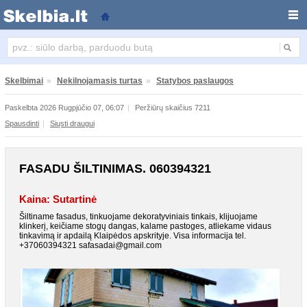
Fasadu šiltinimas. 060394321
Skelbimai
»
Nekilnojamasis turtas
»
Statybos paslaugos
Paskelbta 2026 Rugpjūčio 07, 06:07
|
Peržiūrų skaičius 7211
Spausdinti
|
Siųsti draugui
FASADU ŠILTINIMAS. 060394321
Kaina: Sutartinė
Šiltiname fasadus, tinkuojame dekoratyviniais tinkais, klijuojame
klinkerį, keičiame stogų dangas, kalame pastoges, atliekame vidaus
tinkavimą ir apdailą Klaipėdos apskrityje. Visa informacija tel.
+37060394321 safasadai@gmail.com