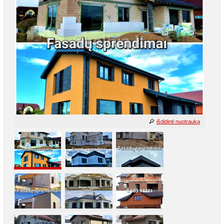
išdidinti nuotrauką