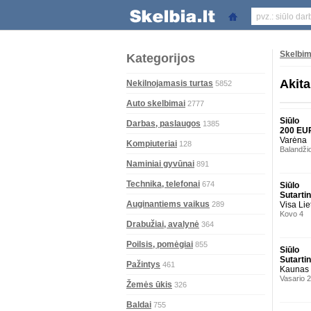
Skelbim
Kategorijos
Akita
Nekilnojamasis turtas
5852
Auto skelbimai
2777
Siūlo
Darbas, paslaugos
1385
200 EU
Varėna
Kompiuteriai
128
Balandži
Naminiai gyvūnai
891
Technika, telefonai
674
Siūlo
Sutarti
Auginantiems vaikus
289
Visa Lie
Kovo 4
Drabužiai, avalynė
364
Poilsis, pomėgiai
855
Siūlo
Sutarti
Pažintys
461
Kaunas
Vasario 
Žemės ūkis
326
Baldai
755