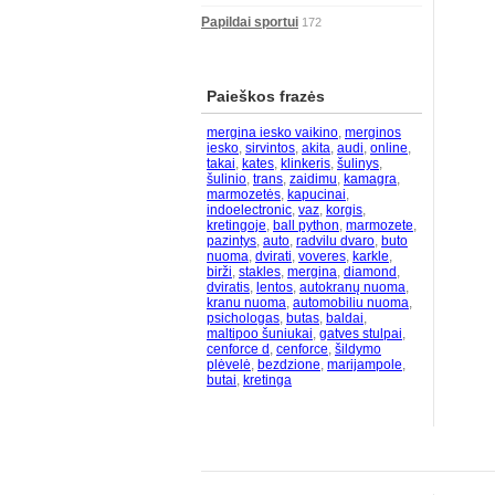
Papildai sportui
172
Paieškos frazės
mergina iesko vaikino
,
merginos
iesko
,
sirvintos
,
akita
,
audi
,
online
,
takai
,
kates
,
klinkeris
,
šulinys
,
šulinio
,
trans
,
zaidimu
,
kamagra
,
marmozetės
,
kapucinai
,
indoelectronic
,
vaz
,
korgis
,
kretingoje
,
ball python
,
marmozete
,
pazintys
,
auto
,
radvilu dvaro
,
buto
nuoma
,
dvirati
,
voveres
,
karkle
,
birži
,
stakles
,
mergina
,
diamond
,
dviratis
,
lentos
,
autokranų nuoma
,
kranu nuoma
,
automobiliu nuoma
,
psichologas
,
butas
,
baldai
,
maltipoo šuniukai
,
gatves stulpai
,
cenforce d
,
cenforce
,
šildymo
plėvelė
,
bezdzione
,
marijampole
,
butai
,
kretinga