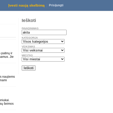
Akita
Įvesti naują skelbimą
Prisijungti
Ieškoti
PAVADINIMAS
KATEGORIJA
VEIKSMAS
patinų ir
MIESTAS
 namus. Jie
ems naujiems
inami
uniukai.
ūsų šeimos