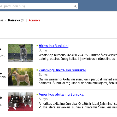
ai
»
Paieška
|
Atšaukti
(0)
Akita
inu šuniukai
R
Šunys
WhatsApp numeris: 32 460 224 753 Turime šios veislės 
o 25
patelių, pasiruošusių keliauti į mylinčius ir rūpestingus
paskiepyti, nukirm
Žaismingi
Akita
Inu šuniukai
nė
Šunys
tuva
Galimi žaismingi Akita Inu šuniukai ir paruošti mylinti
namams. Šuniukai reguliariai dehelmintizuojami, ženkl
mikroschema,
Amerikos
akita
inu šuniukai
nė
Šunys
Amerikos akita inu šuniukai Gražūs ir labai žaismingi š
26
Puikiai dera su vaikais, šunimis ir katėmis Šuniukus m
namuose