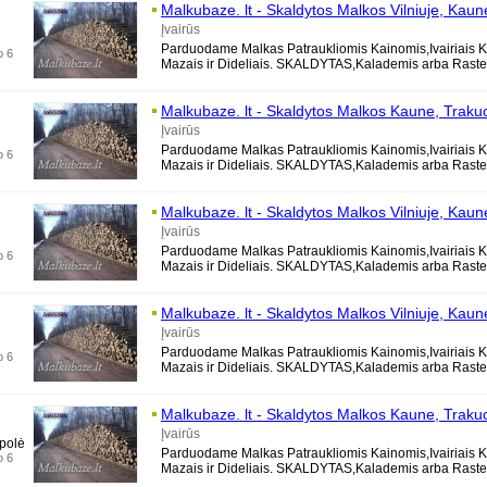
Malkubaze. lt - Skaldytos Malkos Vilniuje, Kaun
Trakuose,
Marijampole
je, Alytuje, Druskininku
Įvairūs
Parduodame Malkas Patraukliomis Kainomis,Ivairiais K
o 6
Mazais ir Dideliais. SKALDYTAS,Kalademis arba Rastel
Berzines, Azuolines, Uosines,
Malkubaze. lt - Skaldytos Malkos Kaune, Traku
Marijampole
je, Alytuje, Druskininkuose
Įvairūs
Parduodame Malkas Patraukliomis Kainomis,Ivairiais K
o 6
Mazais ir Dideliais. SKALDYTAS,Kalademis arba Rastel
Berzines, Azuolines, Uosines, Al
Malkubaze. lt - Skaldytos Malkos Vilniuje, Kaun
Trakuose,
Marijampole
je, Alytuje, Druskininku
Įvairūs
Parduodame Malkas Patraukliomis Kainomis,Ivairiais K
o 6
Mazais ir Dideliais. SKALDYTAS,Kalademis arba Rastel
Berzines, Azuolines, Uosines,
Malkubaze. lt - Skaldytos Malkos Vilniuje, Kaun
Trakuose,
Marijampole
je, Alytuje, Druskininku
Įvairūs
Parduodame Malkas Patraukliomis Kainomis,Ivairiais K
o 6
Mazais ir Dideliais. SKALDYTAS,Kalademis arba Rastel
Berzines, Azuolines, Uosines,
Malkubaze. lt - Skaldytos Malkos Kaune, Traku
Marijampole
je, Alytuje, Druskininkuose
Įvairūs
polė
Parduodame Malkas Patraukliomis Kainomis,Ivairiais K
o 6
Mazais ir Dideliais. SKALDYTAS,Kalademis arba Rastel
Berzines, Azuolines, Uosines, Al