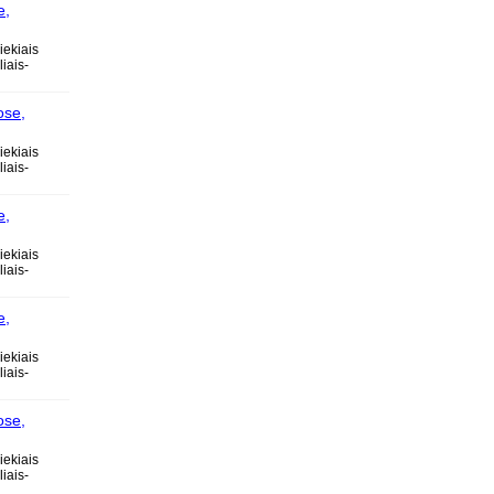
e,
ose
iekiais
iais-
ose,
iekiais
iais-
e,
ose
iekiais
iais-
e,
ose
iekiais
iais-
ose,
iekiais
iais-