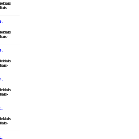
iekiais
iais-
e,
ose
iekiais
iais-
e,
ose
iekiais
iais-
e,
ose
iekiais
iais-
e,
ose
iekiais
iais-
e,