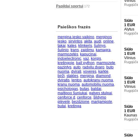
Vilnius
Rugpjūči
Papildai sportui
172
Siūlo
1 EUR
Paieškos frazės
Alytus
Rugpjūči
mergina iesko vaikino
,
merginos
iesko
,
sirvintos
,
akita
,
audi
,
online
,
takai
,
kates
,
klinkeris
,
šulinys
,
Siūlo
šulinio
,
trans
,
zaidimu
,
kamagra
,
1 EUR
marmozetės
,
kapucinai
,
Vilnius
indoelectronic
,
vaz
,
korgis
,
Rugpjūči
kretingoje
,
ball python
,
marmozete
,
pazintys
,
auto
,
radvilu dvaro
,
buto
nuoma
,
dvirati
,
voveres
,
karkle
,
birži
,
stakles
,
mergina
,
diamond
,
Siūlo
dviratis
,
lentos
,
autokranų nuoma
,
1 EUR
kranu nuoma
,
automobiliu nuoma
,
Vilnius
psichologas
,
butas
,
baldai
,
Rugpjūči
maltipoo šuniukai
,
gatves stulpai
,
cenforce d
,
cenforce
,
šildymo
plėvelė
,
bezdzione
,
marijampole
,
butai
,
kretinga
Siūlo
1 EUR
Kaunas
Rugpjūči
Siūlo