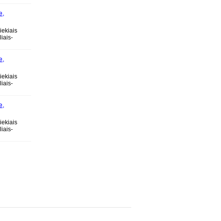
e,
ose
iekiais
iais-
e,
ose
iekiais
iais-
e,
ose
iekiais
iais-