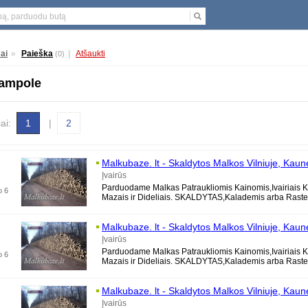
ai
»
Paieška
|
Atšaukti
(0)
jampole
iai:
1
|
2
Malkubaze. lt - Skaldytos Malkos Vilniuje, Kaun
Trakuose,
Marijampole
je, Alytuje, Druskininku
Įvairūs
Parduodame Malkas Patraukliomis Kainomis,Ivairiais K
o 6
Mazais ir Dideliais. SKALDYTAS,Kalademis arba Rastel
Berzines, Azuolines, Uosines,
Malkubaze. lt - Skaldytos Malkos Vilniuje, Kaun
Trakuose,
Marijampole
je, Alytuje, Druskininku
Įvairūs
Parduodame Malkas Patraukliomis Kainomis,Ivairiais K
o 6
Mazais ir Dideliais. SKALDYTAS,Kalademis arba Rastel
Berzines, Azuolines, Uosines,
Malkubaze. lt - Skaldytos Malkos Vilniuje, Kaun
Trakuose,
Marijampole
je, Alytuje, Druskininku
Įvairūs