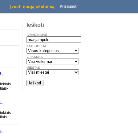
Marijampole
Įvesti naują skelbimą
Prisijungti
Ieškoti
PAVADINIMAS
KATEGORIJA
VEIKSMAS
MIESTAS
e,
ose
iekiais
iais-
e,
ose
iekiais
iais-
e,
ose