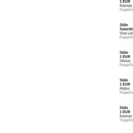
1 EUR
Kaunas
Rugpjūči
Siūlo
Sutarti
Visa Lie
Rugpjūči
Siūlo
1 EUR
Vilnius
Rugpjūči
Siūlo
1 EUR
Alytus
Rugpjūči
Siūlo
1 EUR
Kaunas
Rugpjūči