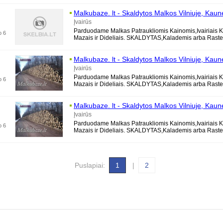
Malkubaze. lt - Skaldytos Malkos Vilniuje, Kaun
Trakuose,
Marijampole
je, Alytuje, Druskininku
Įvairūs
Parduodame Malkas Patraukliomis Kainomis,Ivairiais K
o 6
Mazais ir Dideliais. SKALDYTAS,Kalademis arba Rastel
Berzines, Azuolines, Uosines,
Malkubaze. lt - Skaldytos Malkos Vilniuje, Kaun
Trakuose,
Marijampole
je, Alytuje, Druskininku
Įvairūs
Parduodame Malkas Patraukliomis Kainomis,Ivairiais K
o 6
Mazais ir Dideliais. SKALDYTAS,Kalademis arba Rastel
Berzines, Azuolines, Uosines,
Malkubaze. lt - Skaldytos Malkos Vilniuje, Kaun
Trakuose,
Marijampole
je, Alytuje, Druskininku
Įvairūs
Parduodame Malkas Patraukliomis Kainomis,Ivairiais K
o 6
Mazais ir Dideliais. SKALDYTAS,Kalademis arba Rastel
Berzines, Azuolines, Uosines,
Puslapiai:
1
|
2