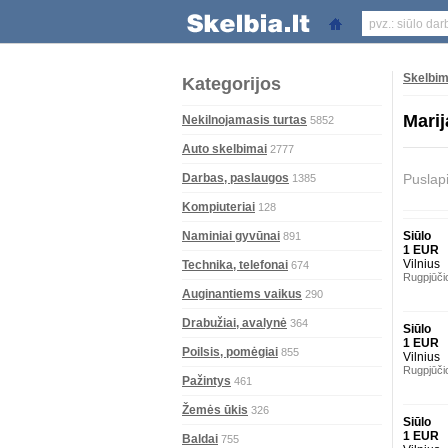
Skelbim
Kategorijos
Mari
Nekilnojamasis turtas
5852
Auto skelbimai
2777
Darbas, paslaugos
Puslap
1385
Kompiuteriai
128
Naminiai gyvūnai
Siūlo
891
1 EUR
Vilnius
Technika, telefonai
674
Rugpjūči
Auginantiems vaikus
290
Drabužiai, avalynė
364
Siūlo
1 EUR
Poilsis, pomėgiai
855
Vilnius
Rugpjūči
Pažintys
461
Žemės ūkis
326
Siūlo
1 EUR
Baldai
755