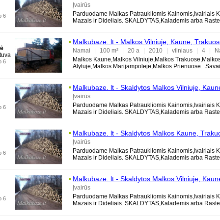
Trakuose,
Marijampole
je, Alytuje, Druskininku
Įvairūs
Parduodame Malkas Patraukliomis Kainomis,Ivairiais K
o 6
Mazais ir Dideliais. SKALDYTAS,Kalademis arba Rastel
Berzines, Azuolines, Uosines,
Malkubaze. lt - Malkos Vilniuje, Kaune, Trakuos
nė
Marijampole
je, Alytuje, Druskininkuose
Namai
|
100 m²
|
20 a
|
2010
|
vilniaus
|
4
|
N
tuva
Medinis
|
2
Malkos Kaune,Malkos Vilniuje,Malkos Trakuose,Malko
o 6
Alytuje,Malkos Marijampoleje,Malkos Prienuose.. Savai
Apysausems Berzinems Skaldytoms
Malkubaze. lt - Skaldytos Malkos Vilniuje, Kaun
Trakuose,
Marijampole
je, Alytuje, Druskininku
Įvairūs
Parduodame Malkas Patraukliomis Kainomis,Ivairiais K
o 6
Mazais ir Dideliais. SKALDYTAS,Kalademis arba Rastel
Berzines, Azuolines, Uosines,
Malkubaze. lt - Skaldytos Malkos Kaune, Traku
Marijampole
je, Alytuje, Druskininkuose
Įvairūs
Parduodame Malkas Patraukliomis Kainomis,Ivairiais K
o 6
Mazais ir Dideliais. SKALDYTAS,Kalademis arba Rastel
Berzines, Azuolines, Uosines, Al
Malkubaze. lt - Skaldytos Malkos Vilniuje, Kaun
Trakuose,
Marijampole
je, Alytuje, Druskininku
Įvairūs
Parduodame Malkas Patraukliomis Kainomis,Ivairiais K
o 6
Mazais ir Dideliais. SKALDYTAS,Kalademis arba Rastel
Berzines, Azuolines, Uosines,