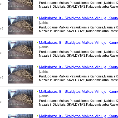
Parduodame Malkas Patraukliomis Kainomis,Ivairiais K
o 6
Mazais ir Dideliais. SKALDYTAS,Kalademis arba Rastel
Berzines, Azuolines, Uosines,
Malkubaze. lt - Skaldytos Malkos Vilniuje, Kaun
Trakuose,
Marijampole
je, Alytuje, Druskininku
Įvairūs
Parduodame Malkas Patraukliomis Kainomis,Ivairiais K
o 6
Mazais ir Dideliais. SKALDYTAS,Kalademis arba Rastel
Berzines, Azuolines, Uosines,
Malkubaze. lt - Skaldytos Malkos Vilniuje, Kaun
Trakuose,
Marijampole
je, Alytuje, Druskininku
Įvairūs
Parduodame Malkas Patraukliomis Kainomis,Ivairiais K
o 6
Mazais ir Dideliais. SKALDYTAS,Kalademis arba Rastel
Berzines, Azuolines, Uosines,
Malkubaze. lt - Skaldytos Malkos Vilniuje, Kaun
Trakuose,
Marijampole
je, Alytuje, Druskininku
Įvairūs
Parduodame Malkas Patraukliomis Kainomis,Ivairiais K
o 6
Mazais ir Dideliais. SKALDYTAS,Kalademis arba Rastel
Berzines, Azuolines, Uosines,
Malkubaze. lt - Skaldytos Malkos Vilniuje, Kaun
Trakuose,
Marijampole
je, Alytuje, Druskininku
Įvairūs
Parduodame Malkas Patraukliomis Kainomis,Ivairiais K
o 6
Mazais ir Dideliais. SKALDYTAS,Kalademis arba Rastel
Berzines, Azuolines, Uosines,
Malkubaze. lt - Skaldytos Malkos Vilniuje, Kaun