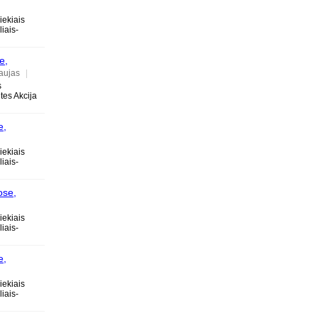
ose
iekiais
iais-
e,
aujas
|
s
tes Akcija
e,
ose
iekiais
iais-
ose,
iekiais
iais-
e,
ose
iekiais
iais-