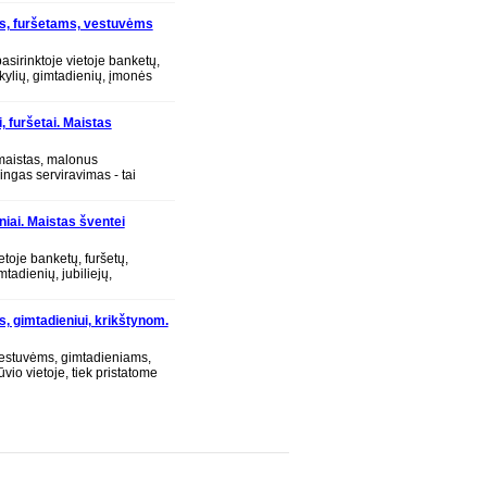
s, furšetams, vestuvėms
sirinktoje vietoje banketų,
okylių, gimtadienių, įmonės
ijų, seminarų, prezentacijų,
, furšetai. Maistas
tams, vestuvėms
 maistas, malonus
ngas serviravimas - tai
inos šventės dalis. Esami
 darbą
eniai. Maistas šventei
etoje banketų, furšetų,
mtadienių, jubiliejų,
rų, reprezentacijų, tradicinių
, gimtadieniui, krikštynom.
estuvėms, gimtadieniams,
vio vietoje, tiek pristatome
ojame stalus, dekoruojame