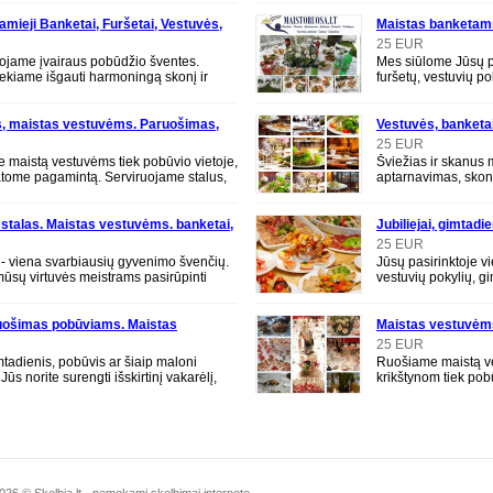
amieji Banketai, Furšetai, Vestuvės,
Maistas banketam
niai
25 EUR
ojame įvairaus pobūdžio šventes.
Mes siūlome Jūsų pa
ekiame išgauti harmoningą skonį ir
furšetų, vestuvių p
vaizdą. Sudarysime išskirtinį meniu,
jubiliejų, konferenc
e maistą Jū
tradici
, maistas vestuvėms. Paruošimas,
Vestuvės, banketai
mas
banketams, furše
25 EUR
 maistą vestuvėms tiek pobūvio vietoje,
Šviežias ir skanus
tatome pagamintą. Serviruojame stalus,
aptarnavimas, skoni
ame gyvomis gėlėmis. Meniu sudarome
neatsiejama įsimint
profesionali ir savo
 stalas. Maistas vestuvėms. banketai,
Jubiliejai, gimtadi
25 EUR
- viena svarbiausių gyvenimo švenčių.
Jūsų pasirinktoje vi
mūsų virtuvės meistrams pasirūpinti
vestuvių pokylių, gi
čių maitinimu! Kokybiškas maistas
konferencijų, semina
ir teminių va
uošimas pobūviams. Maistas
Maistas vestuvėms
ms, furšetams, vestuvėms
Šventinis stalas
25 EUR
mtadienis, pobūvis ar šiaip maloni
Ruošiame maistą v
Jūs norite surengti išskirtinį vakarėlį,
krikštynom tiek pobū
norite to daryti tiesiog kavinėje Gaminti
pagamintą. Serviru
gyvomis gėlėmis
26 © Skelbia.lt - nemokami skelbimai internete.