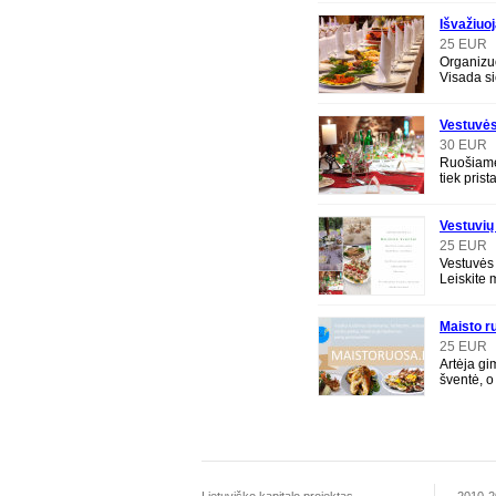
Išvažiuoj
Gimtadie
25 EUR
Organizu
Visada si
puikią iš
paruošim
Vestuvės
pristaty
30 EUR
Ruošiame
tiek pris
dekoruoj
atitinkant
Vestuvių
furšetai
25 EUR
Vestuvės 
Leiskite 
Jūsų sve
Maisto r
banketa
25 EUR
Artėja gi
šventė, o 
tačiau ne
šven
Lietuviško kapitalo projektas.
2010-20