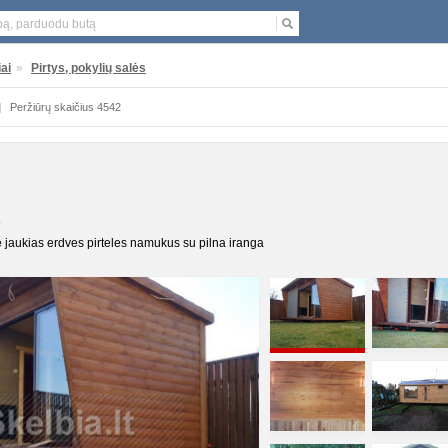
ai
»
Pirtys, pokylių salės
|
Peržiūrų skaičius 4542
R
aukias erdves pirteles namukus su pilna iranga