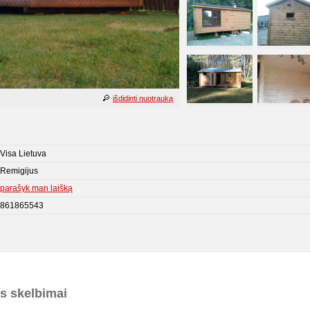
išdidinti nuotrauką
Visa Lietuva
Remigijus
parašyk man laišką
861865543
os skelbimai