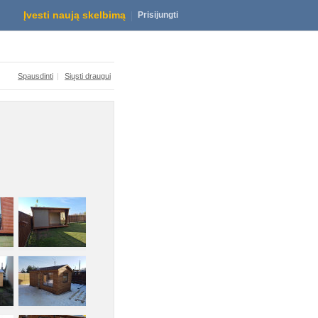
Pirtis
Įvesti naują skelbimą
Prisijungti
Spausdinti
|
Siųsti draugui