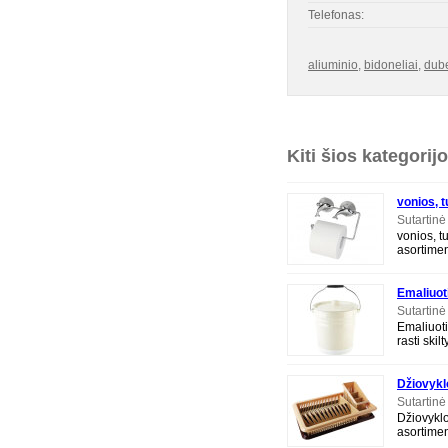
Telefonas:
aliuminio
,
bidoneliai
,
dube
Kiti šios kategorij
vonios, 
Sutartinė
vonios, t
asortiment
reikmenys'
pardu
Emaliuoti
Sutartinė
Emaliuoti
rasti skil
https://j
adresas:
Džiovykl
Sutartinė
Džiovyklo
asortiment
džiovyklė