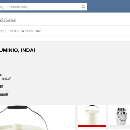
vės baldai
:37
|
Peržiūrų skaičius 3102
UMINIO, INDAI
as
, indai''
IS
aunas.
78895