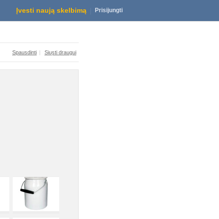
Emaliuoti, aliuminio, indai
Įvesti naują skelbimą
Prisijungti
Spausdinti
|
Siųsti draugui