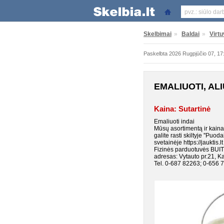
Skelbimai
»
Baldai
»
Virtu
Paskelbta 2026 Rugpjūčio 07, 17
EMALIUOTI, ALI
Kaina: Sutartinė
Emaliuoti indai
Mūsų asortimentą ir kain
galite rasti skiltyje ''Puodai
svetainėje https://jauktis.lt
Fizinės parduotuvės BUIT
adresas: Vytauto pr.21, K
Tel. 0-687 82263; 0-656 