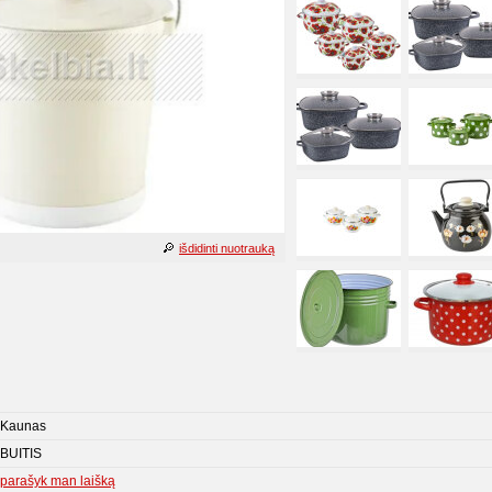
išdidinti nuotrauką
Kaunas
BUITIS
parašyk man laišką