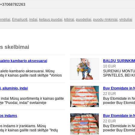
+37068782263
nėliai
,
Emaliuoti
,
indai
,
ketaus puodai
,
kibirai
,
puodeliai
,
puodų rinkiniai
,
virduliai
os skelbimai
tualeto kambario aksesuarai
BALDU SURINKI
10 EUR
ualeto kambario aksesuarai. Mūsų
SURENKU MONTUO
ą ir kainas galite rasti skiltyje ''Vonios
SPINTELES, BEI 
' svetainėje https://jauktis.lt Fizinės
PLAUTUVES KRANU
MONTUOJU LAMIN
KITU
, aliuminio, indai
Buy Etomidate in 
powder Buy Etomid
22 EUR
 indai Mūsų asortimentą ir kainas galite
Buy Etomidate in 
5f - adb 4fadb 5cla
tyje ''Puodai, indai'' svetainėje
powder Buy Etomida
auktis.lt Fizinės parduotuvės BUITIS
adb 4fadb 5cladba 
 V
Opioid
os indams
Buy Etomidate in 
powder Buy Etomid
22 EUR
s indams ir įrankiams. Mūsų
Buy Etomidate in 
5f - adb 4fadb 5cla
ą ir kainas galite rasti skiltyje ''Indų
powder Buy Etomida
s, įrankių dėklai'' svetainėje
adb 4fadb 5cladba 