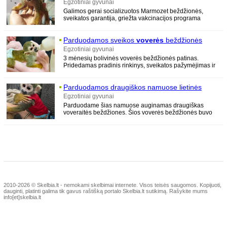
Egzotiniai gyvunai
Galimos gerai socializuotos Marmozet beždžionės,
sveikatos garantija, griežta vakcinacijos programa
(rekomenduojama licencijuoto veterinarijos
Parduodamos sveikos
voverės
beždžionės
Egzotiniai gyvunai
3 mėnesių bolivinės voverės beždžionės patinas.
Pridedamas pradinis rinkinys, sveikatos pažymėjimas ir
usda dokumentai. Whatsapp
Parduodamos draugiškos namuose lietinės
voverės
beždžionės
Egzotiniai gyvunai
Parduodame šias namuose auginamas draugiškas
voveraitės beždžiones. Šios voverės beždžionės buvo
auginamos patalpose su vaikais ir kitais
2010-2026 © Skelbia.lt - nemokami skelbimai internete.
Visos teisės saugomos. Kopijuoti,
dauginti, platinti galima tik gavus raštišką portalo Skelbia.lt sutikimą. Rašykite mums
info[et]skelbia.lt