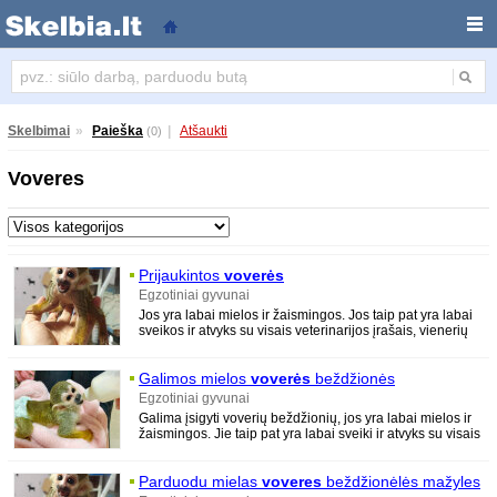
Voveres
Skelbimai
»
Paieška
|
Atšaukti
(0)
Voveres
Prijaukintos
voverės
Egzotiniai gyvunai
Jos yra labai mielos ir žaismingos. Jos taip pat yra labai
sveikos ir atvyks su visais veterinarijos įrašais, vienerių
metų sveikatos garantijos
Galimos mielos
voverės
beždžionės
Egzotiniai gyvunai
Galima įsigyti voverių beždžionių, jos yra labai mielos ir
žaismingos. Jie taip pat yra labai sveiki ir atvyks su visais
veterinarijos
Parduodu mielas
voveres
beždžionėlės mažyles