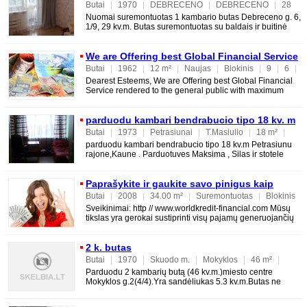
Butai
|
1970
|
DEBRECENO
|
DEBRECENO
|
28
m²
|
Suremontuotas
|
Mūrinis
|
1
|
1
|
9
Nuomai suremontuotas 1 kambario butas Debreceno g. 6,
1/9, 29 kv.m. Butas suremontuotas su baldais ir buitinė
technika. Balkonas įstiklintas. Kaina
We are Offering best Global Financial Service
Butai
|
1962
|
12 m²
|
Naujas
|
Blokinis
|
9
|
6
|
6
Dearest Esteems, We are Offering best Global Financial
Service rendered to the general public with maximum
satisfaction,maximum risk free. Do not
parduodu kambari bendrabucio tipo 18 kv. m
Petrasiunu rajone, Kaune
Butai
|
1973
|
Petrasiunai
|
T.Masiulio
|
18 m²
|
Tvarkingas
|
Mūrinis
|
1
|
5
|
5
parduodu kambari bendrabucio tipo 18 kv.m Petrasiunu
rajone,Kaune . Parduotuves Maksima , Silas ir stotele
salia
Paprašykite ir gaukite savo pinigus kaip
kredito su saugumu
Butai
|
2008
|
34.00 m²
|
Suremontuotas
|
Blokinis
|
2
|
5
|
5
Sveikinimai: http // www.worldkredit-financial.com Mūsų
tikslas yra gerokai sustiprinti visų pajamų generuojančių
įmonių ekonominę bazę įmonėms ir asm
2 k. butas
Butai
|
1970
|
Skuodo m.
|
Mokyklos
|
46 m²
|
Tvarkingas
|
Mūrinis
|
2
|
4
|
4
Parduodu 2 kambarių butą (46 kv.m.)miesto centre
Mokyklos g.2(4/4).Yra sandėliukas 5.3 kv.m.Butas ne
kampinis,šviesus (pietūs(didysis kambarys