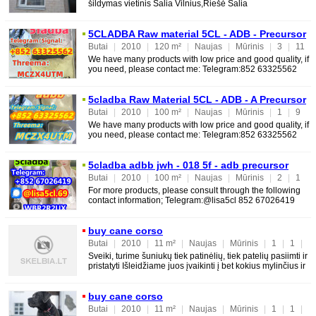
šildymas vietinis Šalia Vilnius,Riešė Šalia
ežeras,netoliese kiti ežerai, miškai Galimas keitimas
5CLADBA Raw material 5CL - ADB - Precursor
raw material 5CLADBA 5F ADB 4FADB
Butai
|
2010
|
120 m²
|
Naujas
|
Mūrinis
|
3
|
11
|
3
We have many products with low price and good quality, if
you need, please contact me: Telegram:852 63325562
Threema:MCZX4UTM Signal:Anna.4760
5cladba Raw Material 5CL - ADB - A Precursor
Raw 5cladba 5f Adb
Butai
|
2010
|
100 m²
|
Naujas
|
Mūrinis
|
1
|
9
|
6
We have many products with low price and good quality, if
you need, please contact me: Telegram:852 63325562
Threema:MCZX4UTM Signal:Anna.4760
5cladba adbb jwh - 018 5f - adb precursor
Butai
|
2010
|
100 m²
|
Naujas
|
Mūrinis
|
2
|
1
|
3
For more products, please consult through the following
contact information; Telegram:@lisa5cl 852 67026419
Threema: WBR2R2UX Signal: @lisa5cl.69
buy cane corso
Butai
|
2010
|
11 m²
|
Naujas
|
Mūrinis
|
1
|
1
|
1
Sveiki, turime šuniukų tiek patinėlių, tiek patelių pasiimti ir
pristatyti Išleidžiame juos įvaikinti į bet kokius mylinčius ir
buy cane corso
Butai
|
2010
|
11 m²
|
Naujas
|
Mūrinis
|
1
|
1
|