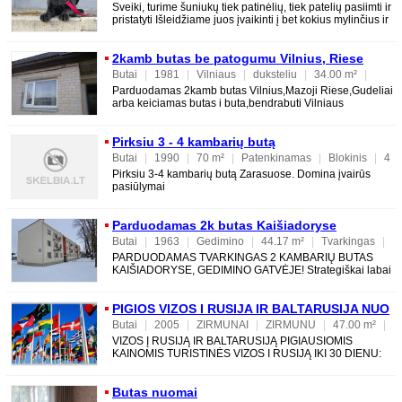
1
Sveiki, turime šuniukų tiek patinėlių, tiek patelių pasiimti ir
pristatyti Išleidžiame juos įvaikinti į bet kokius mylinčius ir
2kamb butas be patogumu Vilnius, Riese
Butai
|
1981
|
Vilniaus
|
duksteliu
|
34.00 m²
|
Tvarkingas
|
Mūrinis
|
2
|
1
|
1
Parduodamas 2kamb butas Vilnius,Mazoji Riese,Gudeliai
arba keiciamas butas i buta,bendrabuti Vilniaus
apskrityje.Salia ezerai,miskai.Butas be patogumu
Pirksiu 3 - 4 kambarių butą
Butai
|
1990
|
70 m²
|
Patenkinamas
|
Blokinis
|
4
|
1
|
4
Pirksiu 3-4 kambarių butą Zarasuose. Domina įvairūs
pasiūlymai
Parduodamas 2k butas Kaišiadoryse
Butai
|
1963
|
Gedimino
|
44.17 m²
|
Tvarkingas
|
Mūrinis
|
2
|
3
|
3
PARDUODAMAS TVARKINGAS 2 KAMBARIŲ BUTAS
KAIŠIADORYSE, GEDIMINO GATVĖJE! Strategiškai labai
patogi vieta gyventi - netoliese yra visos
PIGIOS VIZOS I RUSIJA IR BALTARUSIJA NUO
9 EUR, 867984011
Butai
|
2005
|
ZIRMUNAI
|
ZIRMUNU
|
47.00 m²
|
Puikiai įrengtas
|
Mūrinis
|
2
|
3
|
5
VIZOS Į RUSIJĄ IR BALTARUSIJĄ PIGIAUSIOMIS
KAINOMIS TURISTINĖS VIZOS I RUSIJĄ IKI 30 DIENU:
KAINA FORMINIMO TERMINAS 120 per 3 d.d. 79 per 8
d.d. 76 p
Butas nuomai