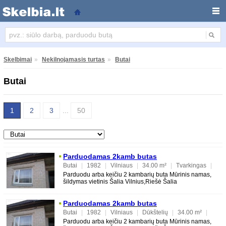
Butai
Skelbimai
»
Nekilnojamasis turtas
»
Butai
Butai
1
2
3
...
50
Parduodamas 2kamb butas
Butai
|
1982
|
Vilniaus
|
34.00 m²
|
Tvarkingas
|
Mūrinis
|
2
|
1
|
1
Parduodu arba keičiu 2 kambarių buta Mūrinis namas,
šildymas vietinis Šalia Vilnius,Riešė Šalia
ežeras,netoliese kiti ežerai, miškai Galimas keitimas
Parduodamas 2kamb butas
Butai
|
1982
|
Vilniaus
|
Dūkštelių
|
34.00 m²
|
Tvarkingas
|
Mūrinis
|
2
|
1
|
1
Parduodu arba keičiu 2 kambarių buta Mūrinis namas,