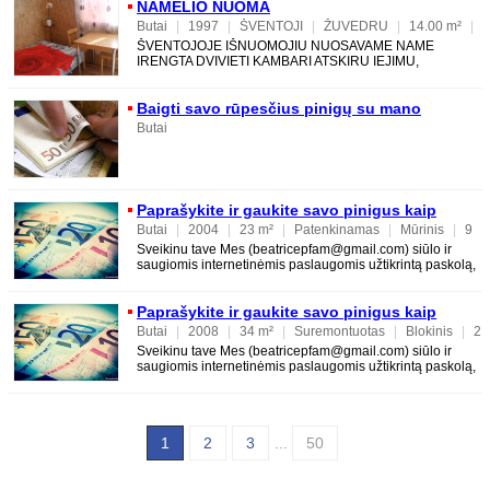
NAMELIO NUOMA
Butai
|
1997
|
ŠVENTOJI
|
ŽUVEDRU
|
14.00 m²
|
Renovuotas
|
Medinis
|
1
|
1
|
2
ŠVENTOJOJE IŠNUOMOJIU NUOSAVAME NAME
IRENGTA DVIVIETI KAMBARI ATSKIRU IEJIMU,
TVARKINGAS VISI PATOGUMAI,IRENKTA KAIP NAMELI
YRA ŠAŠLIKINE,VITA AUTOMOB
Baigti savo rūpesčius pinigų su mano
pasiūlymas paskolos
Butai
Paprašykite ir gaukite savo pinigus kaip
kredito su saugumu
Butai
|
2004
|
23 m²
|
Patenkinamas
|
Mūrinis
|
9
|
15
|
15
Sveikinu tave Mes (beatricepfam@gmail.com) siūlo ir
saugiomis internetinėmis paslaugomis užtikrintą paskolą,
kurios palūkanų norma yra labai
Paprašykite ir gaukite savo pinigus kaip
kredito su saugumu
Butai
|
2008
|
34 m²
|
Suremontuotas
|
Blokinis
|
2
|
5
|
5
Sveikinu tave Mes (beatricepfam@gmail.com) siūlo ir
saugiomis internetinėmis paslaugomis užtikrintą paskolą,
kurios palūkanų norma yra labai
1
2
3
...
50