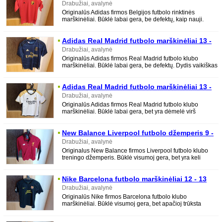
metų
Drabužiai, avalynė
Originalūs Adidas firmos Belgijos futbolo rinktinės
marškinėliai. Būklė labai gera, be defektų, kaip nauji.
Dydis vaikiškas 11-12 metų.
Adidas Real Madrid futbolo marškinėliai 13 -
14 metų
Drabužiai, avalynė
Originalūs Adidas firmos Real Madrid futbolo klubo
marškinėliai. Būklė labai gera, be defektų. Dydis vaikiškas
13-14 metų. Ilgis - 61 cm
Adidas Real Madrid futbolo marškinėliai 13 -
14 metų
Drabužiai, avalynė
Originalūs Adidas firmos Real Madrid futbolo klubo
marškinėliai. Būklė labai gera, bet yra dėmelė virš
reklamos. Dydis vaikiškas 13-14 metų
New Balance Liverpool futbolo džemperis 9 -
10 metų
Drabužiai, avalynė
Originalus New Balance firmos Liverpool futbolo klubo
treningo džemperis. Būklė visumoj gera, bet yra keli
nedideli medžiagos patempimai. Dydis
Nike Barcelona futbolo marškinėliai 12 - 13
metų
Drabužiai, avalynė
Originalūs Nike firmos Barcelona futbolo klubo
marškinėliai. Būklė visumoj gera, bet apačioj trūksta
medžiagos gabaliuko, bet marškinėliai