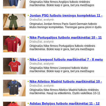
Originalūs Nike firmos Anglijos futbolo rinktinės
marškinėliai. Būklė kaip ir gera, bet yra medžiagos
patempimų. Dydis vaikiškas 6-7 metų.
Jordan PSG futbolo treningo komplektas 11 -
12 metų
Drabužiai, avalynė
Originalus Jordan firmos Paris Saint Germain futbolo
klubo treningo komplektas. Treningai gana ploni ir dydis
truputi mažintas. Būklė labai gera,
Nike Portugalijos futbolo marškinėliai 10 - 11
metų
Drabužiai, avalynė
Originalūs Nike firmos Portugalijos futbolo rinktinės
marškinėliai. Būklė kaip ir gera, bet yra medžiagos
patempimų. Dydis vaikiškas 10-11
Nike Liverpool futbolo marškinėliai 7 - 8 metų
Drabužiai, avalynė
Originalūs Nike firmos Liverpool futbolo klubo
marškinėliai. Būklė kaip ir gera, bet yra medžiagos
patempimų ir dėmelė. Dydis vaikiškas 7-8
Nike Atletico Madrid futbolo marškinėliai 10 -
11 metų
Drabužiai, avalynė
Originalūs Nike firmos Atletico Madrid futbolo rinktinės
marškinėliai. Nauji su etiketėmis. Dydis vaikiškas 10-11
metų. Ilgis - 56 cm
Adidas Belgijos futbolo marškinėliai 11 - 12