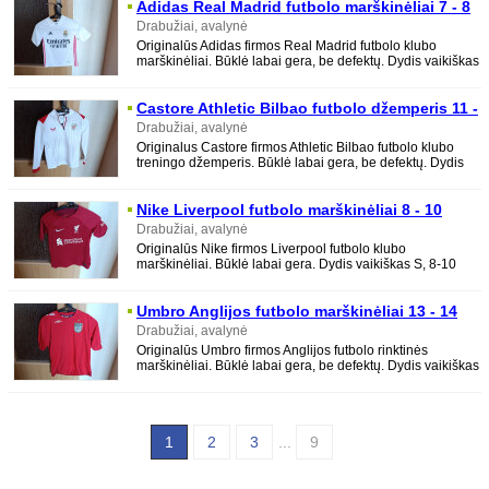
Adidas Real Madrid futbolo marškinėliai 7 - 8
metų
Drabužiai, avalynė
Originalūs Adidas firmos Real Madrid futbolo klubo
marškinėliai. Būklė labai gera, be defektų. Dydis vaikiškas
7-8 metų. Ilgis - 49,5 cm
Castore Athletic Bilbao futbolo džemperis 11 -
12 metų
Drabužiai, avalynė
Originalus Castore firmos Athletic Bilbao futbolo klubo
treningo džemperis. Būklė labai gera, be defektų. Dydis
vaikiškas 11-12 metų. Ilgis -
Nike Liverpool futbolo marškinėliai 8 - 10
metų
Drabužiai, avalynė
Originalūs Nike firmos Liverpool futbolo klubo
marškinėliai. Būklė labai gera. Dydis vaikiškas S, 8-10
metų vaikui. Ilgis - 51 cm Krūtinė -
Umbro Anglijos futbolo marškinėliai 13 - 14
metų
Drabužiai, avalynė
Originalūs Umbro firmos Anglijos futbolo rinktinės
marškinėliai. Būklė labai gera, be defektų. Dydis vaikiškas
L, 13-14 metų vaikui. Ilgis -
1
2
3
...
9