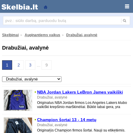
Drabužiai, avalynė
Skelbimai
»
Auginantiems vaikus
»
Drabužiai, avalynė
Drabužiai, avalynė
1
2
3
...
9
NBA Jordan Lakers LeBron James vaikiški
marškinėliai
Drabužiai, avalynė
Originalus NBA Jordan firmos Los Angeles Lakers klubo
vaikiški krepšinio marškinėliai. Būklė labai gera, yra
vienas nedidelis medžiagos
Champion šortai 13 - 14 metų
Drabužiai, avalynė
Originalūs Champion firmos šortai. Nauji su etiketėmis.