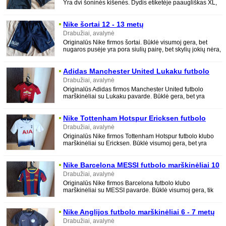
Yra dvi šoninės kišenės. Dydis etiketėje paaugliškas XL,
13-14 metų vaikams arba
Nike šortai 12 - 13 metų
Drabužiai, avalynė
Originalūs Nike firmos šortai. Būklė visumoj gera, bet
nugaros pusėje yra pora siulių pairę, bet skylių jokių nėra,
nešiojimui netrukdo.
Adidas Manchester United Lukaku futbolo
marškinėliai 7 - 8 metų
Drabužiai, avalynė
Originalūs Adidas firmos Manchester United futbolo
marškinėliai su Lukaku pavarde. Būklė gera, bet yra
medžiagos patempimų. Dydis vaikiškas 7
Nike Tottenham Hotspur Ericksen futbolo
marškinėliai 10 - 12 metų
Drabužiai, avalynė
Originalūs Nike firmos Tottenham Hotspur futbolo klubo
marškinėliai su Ericksen. Būklė visumoj gera, bet yra
dėmelė priekyje. Dydis vaikiškas
Nike Barcelona MESSI futbolo marškinėliai 10
- 12 metų
Drabužiai, avalynė
Originalūs Nike firmos Barcelona futbolo klubo
marškinėliai su MESSI pavarde. Būklė visumoj gera, tik
bendros dėvėjimo žymės. Dydis
Nike Anglijos futbolo marškinėliai 6 - 7 metų
Drabužiai, avalynė