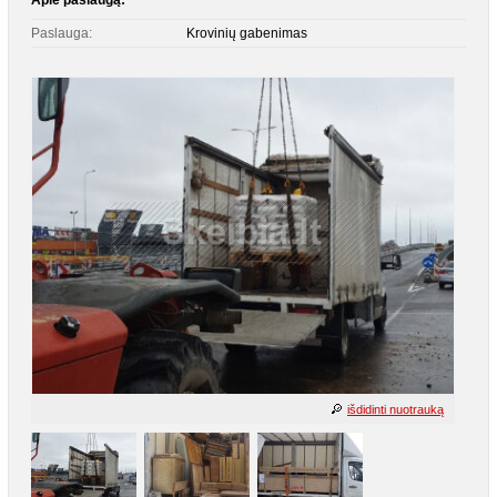
Apie paslaugą:
Paslauga:
Krovinių gabenimas
išdidinti nuotrauką