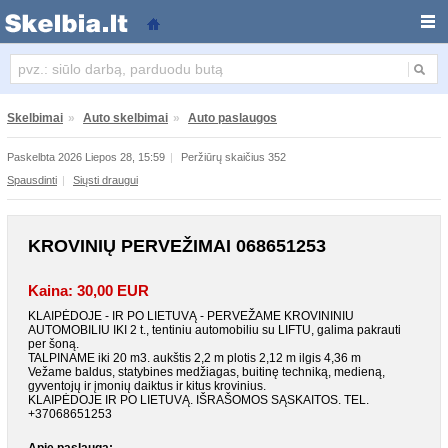
Krovinių pervežimai 068651253
Skelbimai
»
Auto skelbimai
»
Auto paslaugos
Paskelbta 2026 Liepos 28, 15:59
|
Peržiūrų skaičius 352
Spausdinti
|
Siųsti draugui
KROVINIŲ PERVEŽIMAI 068651253
Kaina: 30,00 EUR
KLAIPĖDOJE - IR PO LIETUVĄ - PERVEŽAME KROVININIU
AUTOMOBILIU IKI 2 t., tentiniu automobiliu su LIFTU, galima pakrauti
per šoną.
TALPINAME iki 20 m3. aukštis 2,2 m plotis 2,12 m ilgis 4,36 m
Vežame baldus, statybines medžiagas, buitinę techniką, medieną,
gyventojų ir įmonių daiktus ir kitus krovinius.
KLAIPĖDOJE IR PO LIETUVĄ. IŠRAŠOMOS SĄSKAITOS. TEL.
+37068651253