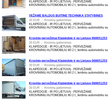
KLAIPĖDOJE - IR PO LIETUVĄ - PERVEŽAME
KROVININIU AUTOMOBILIU IKI 2 t., tentiniu automobiliu su
LIFTU, galima pakrauti per šoną. TALPINAME iki 20 m3.
VEŽAME BALDUS BUITINE TECHNIKA STATYBINES
MEDŽIAGAS IR KITA KLAIPĖDOJE IR PO LIETUVĄ
30 EUR
|
Krovinių gabenimas
KLAIPĖDOJE - IR PO LIETUVĄ - PERVEŽAME
068651253
KROVININIU AUTOMOBILIU IKI 2 t., tentiniu automobiliu su
LIFTU, galima pakrauti per šoną. TALPINAME iki 20 m3.
Krovinių pervežimai Klaipėdoje ir po Lietuvą 068651253
30 EUR
|
Krovinių gabenimas
KLAIPĖDOJE - IR PO LIETUVĄ - PERVEŽAME
KROVININIU AUTOMOBILIU IKI 2 t., tentiniu automobiliu su
LIFTU, galima pakrauti per šoną. TALPINAME iki 20 m3.
Krovinių pervežimai Klaipėdoje ir po Lietuvą 068651253
30 EUR
|
Krovinių gabenimas
KLAIPĖDOJE - IR PO LIETUVĄ - PERVEŽAME
KROVININIU AUTOMOBILIU IKI 2 t., tentiniu automobiliu su
LIFTU, galima pakrauti per šoną. TALPINAME iki 20 m3.
Krovinių pervežimai Klaipėdoje ir po Lietuvą 068651253
30 EUR
|
Krovinių gabenimas
KLAIPĖDOJE - IR PO LIETUVĄ - PERVEŽAME
KROVININIU AUTOMOBILIU IKI 2 t., tentiniu automobiliu su
LIFTU, galima pakrauti per šoną. TALPINAME iki 20 m3.