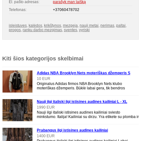
El. pašto adresas:
parašyk man laišką
Telefonas:
+37060478702
isleistuves
,
kalėdos
,
krikštynos
,
mezgeja
,
nauji metai
,
nerimas
,
paltai
,
progos
,
ranku darbo mezgimas
,
sventes
,
vyriski
Kiti šios kategorijos skelbimai
Adidas NBA Brooklyn Nets moteriškas džemperis S
dydžio
10 EUR
Originalus Adidas firmos NBA Brooklyn Nets klubo
moteriškas džemperis. Būklė labai gera, tik bendros
dėvėjimo žymės. Dydis moteriškas S, trumpesnio mo
Nauji ilgi italiski ilgi istisines audines kailiniai L - XL
dirzas
1990 EUR
Nauji ilgi italiski istisines audines kailiniai sviesto
minkstumo. Italija! Kailiniai su dirzu. Yra etikete su plomba ir
kokybes sertifikatas Kailis
Prabangus ilgi istisines audines kailiniai
1400 EUR