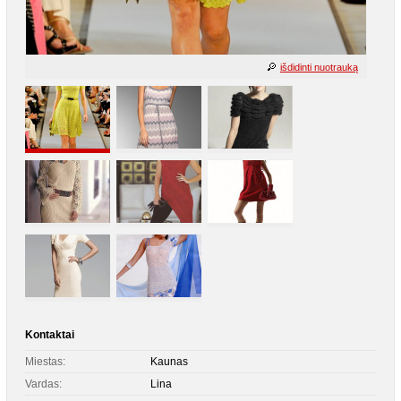
išdidinti nuotrauką
Kontaktai
Miestas:
Kaunas
Vardas:
Lina