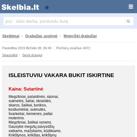
ISLEISTUVIU VAKARA BUKIT ISKIRTINE
Skelbimai
»
Drabužiai, avalynė
»
Moteriški drabužiai
Paskelbta 2019 Birželio 08, 06:49
|
Peržiūrų skaičius 4072
Spausdinti
|
Siųsti draugui
ISLEISTUVIU VAKARA BUKIT ISKIRTINE
Kaina: Sutartinė
Megztiniai, palaidinės, sijonai,
suknelės, šaliai, skraistės,
skaros, šalikai, tunikos,
kostiumėliai, suknutės,
švarkeliai, liemenės, paltai
moterims.
Megztiniai, šalikai vyrams.
Gausybė megztų pavyzdžių
vaikams, mažyliams, kūdikiams.
Krikštynos, krikštas, krikštynų