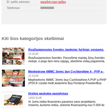
El. pašto adresas:
parašyk man laišką
Telefonas:
00000000
Kiti šios kategorijos skelbimai
Išvažiuojamosios šventės. banketai, furšetai, vestuvės,
gimtadieniai
15 EUR
Išvažiuojamosios šventės. Paruošime maistą Jūsų šventės
vietoje, o jeigu tam nėra sąlygų, atvešime viską pagaminta.
Teikiame paslaugas
Mephedrone 4MMC 3mmc buy Cychlorphine A - PVP a -
PiHP 2FDCK crystal meth, ketamine Buy Fentanyl
22 EUR
Mephedrone 4MMC 3mmc buy Cychlorphine A-PVP a-PiHP
Powder
2FDCK crystal meth,ketamine Buy Fentanyl Powder/Buy
Alprazolam Powder/Buy
Greitos paskolos pasiulymas
1000 EUR
Ar Jums reikia finansinės paramos savo projektams
Visiems, kuriems reikia, siūlome finansavimą nuo 5 000 iki