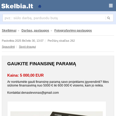
Gaukite finansinę paramą
Skelbimai
»
Darbas, paslaugos
»
Fotografavimo paslaugos
Paskelbta 2025 Birželio 30, 13:07
|
Peržiūrų skaičius 262
Spausdinti
|
Siųsti draugui
GAUKITE FINANSINĘ PARAMĄ
Kaina: 5 000,00 EUR
Ar norėtumėte gauti finansinę paramą savo projektams įgyvendinti? Mes
siūlome finansavimą nuo 5000 € iki 600 000 € visiems, kam jo reikia.
Kontaktai:denaslevonas@gmail.com