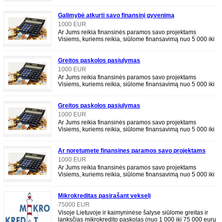
750 000 eurų. Susisiekite:
Galimybė atkurti savo finansinį gyvenimą
1000 EUR
Ar Jums reikia finansinės paramos savo projektams
Visiems, kuriems reikia, siūlome finansavimą nuo 5 000 iki
750 000 eurų. Susisiekite:
Greitos paskolos pasiulymas
1000 EUR
Ar Jums reikia finansinės paramos savo projektams
Visiems, kuriems reikia, siūlome finansavimą nuo 5 000 iki
750 000 eurų. Susisiekite:
Greitos paskolos pasiulymas
1000 EUR
Ar Jums reikia finansinės paramos savo projektams
Visiems, kuriems reikia, siūlome finansavimą nuo 5 000 iki
750 000 eurų. Susisiekite:
Ar noretumete finansines paramos savo projektams
igyvendinti
1000 EUR
Ar Jums reikia finansinės paramos savo projektams
Visiems, kuriems reikia, siūlome finansavimą nuo 5 000 iki
750 000 eurų. Susisiekite:
Mikrokreditas pasirašant vekselį
75000 EUR
Visoje Lietuvoje ir kaimyninėse šalyse siūlome greitas ir
lanksčias mikrokredito paskolas (nuo 1 000 iki 75 000 eurų