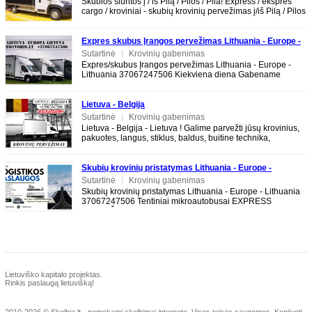
Skubios siuntos į / iš Pilą / Pilos / Pila! Express / ekspres
cargo / kroviniai - skubių krovinių pervežimas į/iš Pilą / Pilos
/ Pila
Expres skubus Įrangos pervežimas Lithuania - Europe -
Lithuania 37067247506
Sutartinė
|
Krovinių gabenimas
Expres/skubus Įrangos pervežimas Lithuania - Europe -
Lithuania 37067247506 Kiekviena diena Gabename
krovinius, keturačius, motociklus, buitinę
Lietuva - Belgija
Sutartinė
|
Krovinių gabenimas
Lietuva - Belgija - Lietuva ! Galime parvežti jūsų krovinius,
pakuotes, langus, stiklus, baldus, buitine technika,
motociklus, kubilus, pirtis,
Skubių krovinių pristatymas Lithuania - Europe -
Lithuania 37067247506
Sutartinė
|
Krovinių gabenimas
Skubių krovinių pristatymas Lithuania - Europe - Lithuania
37067247506 Tentiniai mikroautobusai EXPRESS
PERVEŽIMAI LT-EU-LT EXPRESS DELIVERY
Lietuviško kapitalo projektas.
Rinkis paslaugą lietuvišką!