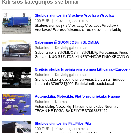
Kiti šios kategorijos skelbimai
Skubios siuntos į iš Vroclavą Vroclavo Wrocław
Vroclavas
100 EUR
|
Krovinių gabenimas
Skubios siuntos į / iš Vroclavą / Vroclavo / Wrocław /
Vroclavas! Express / ekspres cargo / kroviniai - skubių
krovinių pervežimas į/iš
Gabename iš SUOMIJOS ir į SUOMIJĄ
Sutartinė
|
Krovinių gabenimas
Gabename iš SUOMIJOS ir į SUOMIJĄ. Pervežimas Pigus ir
Greitas ! NUO SIUNTOS IKI NESTANDARTINIO KROVINIO ,
baldų ir krovinių. Tarptautiniai
Greitųjų skubių krovinių pristatymas Lithuania - Europe -
Lithuania 37067247506
Sutartinė
|
Krovinių gabenimas
Greitųjų / skubių krovinių pristatymas Lithuania - Europe -
Lithuania 37067247506 Tentiniai mikroautobusai
EXPRESS PERVEŽIMAI LT-EU-LT EXPRESS
Automobilių, Motociklų, Platformų priekabų Nuoma
TECHNINĖ PAGALBA KELYJE 37062387452
Sutartinė
|
Nuoma
Automobilių, Motociklų, Platformų priekabų Nuoma /
TECHNINĖ PAGALBA KELYJE 37062387452
www.tralunuoma.lt ALYTUS 4m Platformų / Tralų /
Skubios siuntos į iš Pilą Pilos Pila
100 EUR
|
Krovinių gabenimas