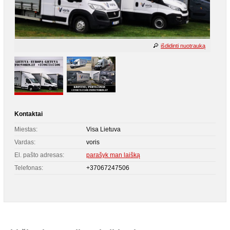
išdidinti nuotrauką
Kontaktai
Miestas:
Visa Lietuva
Vardas:
voris
El. pašto adresas:
parašyk man laišką
Telefonas:
+37067247506