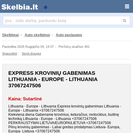
Express krovinių gabenimas Lithuania - Europe -
Skelbimai
»
Auto skelbimai
»
Auto paslaugos
Paskelbta 2026 Rugpjūčio 04, 14:37
|
Peržiūrų skaičius 461
Spausdinti
|
Siųsti draugui
EXPRESS KROVINIŲ GABENIMAS
LITHUANIA - EUROPE - LITHUANIA
37067247506
Kaina: Sutartinė
Lithuania - Europe - Lithuania Express krovinių gabenimas Lithuania -
Europe - Lithuania +37067247506
Kiekviena diena Gabename krovinius, keturačius, motociklus, buitinę
techniką Lithuania - Europe - Lithuania +37067247506
PERKRAUSTYMAI LIETUVA/EUROPA/LIETUVA +37067247506
Pilnų krovinių gabenimas - Labai greitas pristatymas Lietuva- Europa,
Europa- Lietuva +37067247506