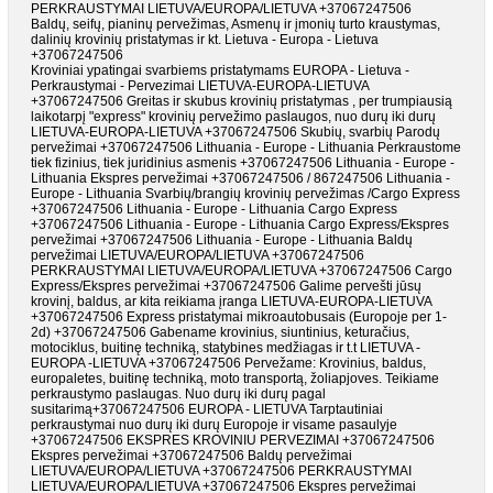
PERKRAUSTYMAI LIETUVA/EUROPA/LIETUVA +37067247506
Baldų, seifų, pianinų pervežimas, Asmenų ir įmonių turto kraustymas,
dalinių krovinių pristatymas ir kt. Lietuva - Europa - Lietuva
+37067247506
Kroviniai ypatingai svarbiems pristatymams EUROPA - Lietuva -
Perkraustymai - Pervezimai LIETUVA-EUROPA-LIETUVA
+37067247506 Greitas ir skubus krovinių pristatymas , per trumpiausią
laikotarpį "express" krovinių pervežimo paslaugos, nuo durų iki durų
LIETUVA-EUROPA-LIETUVA +37067247506 Skubių, svarbių Parodų
pervežimai +37067247506 Lithuania - Europe - Lithuania Perkraustome
tiek fizinius, tiek juridinius asmenis +37067247506 Lithuania - Europe -
Lithuania Ekspres pervežimai +37067247506 / 867247506 Lithuania -
Europe - Lithuania Svarbių/brangių krovinių pervežimas /Cargo Express
+37067247506 Lithuania - Europe - Lithuania Cargo Express
+37067247506 Lithuania - Europe - Lithuania Cargo Express/Ekspres
pervežimai +37067247506 Lithuania - Europe - Lithuania Baldų
pervežimai LIETUVA/EUROPA/LIETUVA +37067247506
PERKRAUSTYMAI LIETUVA/EUROPA/LIETUVA +37067247506 Cargo
Express/Ekspres pervežimai +37067247506 Galime pervešti jūsų
krovinį, baldus, ar kita reikiama įranga LIETUVA-EUROPA-LIETUVA
+37067247506 Express pristatymai mikroautobusais (Europoje per 1-
2d) +37067247506 Gabename krovinius, siuntinius, keturačius,
motociklus, buitinę techniką, statybines medžiagas ir t.t LIETUVA -
EUROPA -LIETUVA +37067247506 Pervežame: Krovinius, baldus,
europaletes, buitinę techniką, moto transportą, žoliapjoves. Teikiame
perkraustymo paslaugas. Nuo durų iki durų pagal
susitarimą+37067247506 EUROPA - LIETUVA Tarptautiniai
perkraustymai nuo durų iki durų Europoje ir visame pasaulyje
+37067247506 EKSPRES KROVINIU PERVEZIMAI +37067247506
Ekspres pervežimai +37067247506 Baldų pervežimai
LIETUVA/EUROPA/LIETUVA +37067247506 PERKRAUSTYMAI
LIETUVA/EUROPA/LIETUVA +37067247506 Ekspres pervežimai