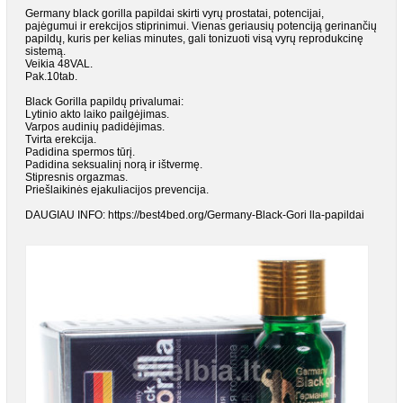
Germany black gorilla papildai skirti vyrų prostatai, potencijai,
pajėgumui ir erekcijos stiprinimui. Vienas geriausių potenciją gerinančių
papildų, kuris per kelias minutes, gali tonizuoti visą vyrų reprodukcinę
sistemą.
Veikia 48VAL.
Pak.10tab.
Black Gorilla papildų privalumai:
Lytinio akto laiko pailgėjimas.
Varpos audinių padidėjimas.
Tvirta erekcija.
Padidina spermos tūrį.
Padidina seksualinį norą ir ištvermę.
Stipresnis orgazmas.
Priešlaikinės ejakuliacijos prevencija.
DAUGIAU INFO: https://best4bed.org/Germany-Black-Gori lla-papildai