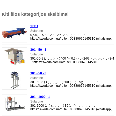
Kiti šios kategorijos skelbimai
11111
Sutartinė
0,5%); - 500 1200, 2 6, 200 - ; - ; - ; - . . :
https://sweda.com.ua/ru tel.: 00380676145310 (whatsapp,
telegram, viber) e-mail: sweda@sweda.com.ua Fa
301 - 50 - 1
Sutartinė
301-50-1 (, , , , , .) . - ( 400 /) ( 0,2); - ; - 24/7; - ; - , ; - ; - , ; - 3-4
. : https://sweda.com.ua/ru tel.: 00380676145310
(whatsapp, telegram
301 - 50 - 3
Sutartinė
301-50-3 ( ) (, , , , , ) . - ( 200 /); - ( 0,5); - ; - , ; - , . :
https://sweda.com.ua/ru tel.: 00380676145310 (whatsapp,
telegram, viber) e-mail: s
301 - 1000 - 1
Sutartinė
301-1000-1- (-). , , , , . - ( 35 ); - (); - ; - ; - ; - ; - , . :
https://sweda.com.ua/ru tel.: 00380676145310 (whatsapp,
telegram, viber) e-mail: sw