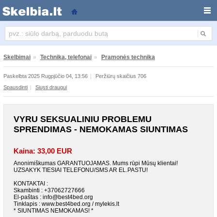
Vyru seksualiniu problemu sprendimas - NEMOKAMAS
Skelbimai
»
Technika, telefonai
»
Pramonės technika
Paskelbta 2025 Rugpjūčio 04, 13:56
|
Peržiūrų skaičius 706
Spausdinti
|
Siųsti draugui
VYRU SEKSUALINIU PROBLEMU
SPRENDIMAS - NEMOKAMAS SIUNTIMAS
Kaina: 33,00 EUR
Anonimiškumas GARANTUOJAMAS. Mums rūpi Mūsų klientai!
UZSAKYK TIESIAI TELEFONU/SMS AR EL.PASTU!
KONTAKTAI :
Skambinti : +37062727666
El-paštas : info@best4bed.org
Tinklapis : www.best4bed.org / mylekis.lt
* SIUNTIMAS NEMOKAMAS! *