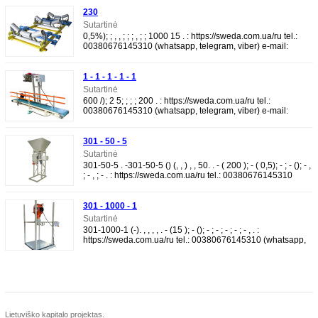
230
Sutartinė
0,5%); ; , , ; ; ; , ; ; 1000 15 . : https://sweda.com.ua/ru tel.:
00380676145310 (whatsapp, telegram, viber) e-mail:
sweda@sweda.com.ua Facebook: htt
1 - 1 - 1 - 1 - 1
Sutartinė
600 /); 2 5; ; ; ; 200 . : https://sweda.com.ua/ru tel.:
00380676145310 (whatsapp, telegram, viber) e-mail:
sweda@sweda.com.ua Facebook: https://www.f
301 - 50 - 5
Sutartinė
301-50-5 . -301-50-5 () (, , ) , , 50. . - ( 200 ); - ( 0,5); - ; - (); - ,
; - , ; - . : https://sweda.com.ua/ru tel.: 00380676145310
(whatsapp, tele
301 - 1000 - 1
Sutartinė
301-1000-1 (-). , , , , . - (15 ); - (); - ; - ; - ; - ; - , . :
https://sweda.com.ua/ru tel.: 00380676145310 (whatsapp,
telegram, viber) e-mail: swed
Lietuviško kapitalo projektas.