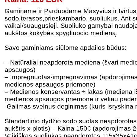
Gaminame ir Parduodame Masyvius ir tvirtus
sodo,terasos,prieskambario, suoliukus. Ant su
vaikai/suaugusieji. Suoliuko gamybai naudo
aukštos kokybės spygliuocio medieną.
Savo gaminiams siūlome apdailos būdus:
– Natūraliai neapdorota mediena (švari medie
apsaugos)
– Impregnuotas-impregnavimas (apdorojimas
medienos apsaugos priemone)
– Medienos konservantas + lakas (mediena 
medienos apsaugos priemone ir vėliau pade
-Galimas svelnus deginimas (kuris isryskina 
Standartinio dydžio sodo suolas neapdorotas
aukštis x plotis) – Kaina 150€ (apdorojimas 
Vaikiškas suoliukas neapdorotas 115x35x41cm 