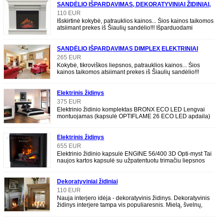
SANDĖLIO IŠPARDAVIMAS, DEKORATYVINIAI ŽIDINIAI,
ELEKTRINIŲ ŽIDINIŲ APDAILOS
110 EUR
Išskirtinė kokybė, patrauklios kainos... Šios kainos taikomos
atsiimant prekes iš Šiaulių sandėlio!!! Išparduodami
modeliai: - Apdaila ALBION balta be
SANDĖLIO IŠPARDAVIMAS DIMPLEX ELEKTRINIAI
ŽIDINIAI
265 EUR
Kokybė, tikroviškos liepsnos, patrauklios kainos... Šios
kainos taikomos atsiimant prekes iš Šiaulių sandėlio!!!
Išparduodami modeliai: - Elektrinio ž
Elektrinis židinys
375 EUR
Elektrinio židinio komplektas BRONX ECO LED Lengvai
montuojamas (kapsulė OPTIFLAME 26 ECO LED apdaila)
su tikroviška liepsna Optiflame Pilnai paslėpta
Elektrinis židinys
655 EUR
Elektrinio židinio kapsulė ENGINE 56/400 3D Opti-myst Tai
naujos kartos kapsulė su užpatentuotu trimačiu liepsnos
vaizdu Opti-myst Oras patalpoje ne s
Dekoratyviniai židiniai
110 EUR
Nauja interjero idėja - dekoratyvinis židinys. Dekoratyvinis
židinys interjere tampa vis populiaresnis. Mielą, švelnų,
jaukų židinuką galima įsirengti