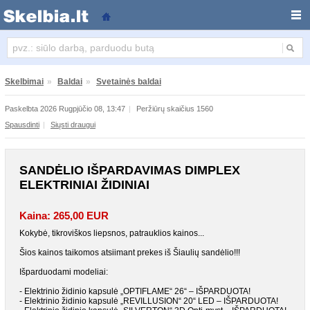
SANDĖLIO IŠPARDAVIMAS DIMPLEX ELEKTRINIAI ŽIDINIAI
Skelbimai
»
Baldai
»
Svetainės baldai
Paskelbta 2026 Rugpjūčio 08, 13:47
|
Peržiūrų skaičius 1560
Spausdinti
|
Siųsti draugui
SANDĖLIO IŠPARDAVIMAS DIMPLEX
ELEKTRINIAI ŽIDINIAI
Kaina: 265,00 EUR
Kokybė, tikroviškos liepsnos, patrauklios kainos...
Šios kainos taikomos atsiimant prekes iš Šiaulių sandėlio!!!
Išparduodami modeliai:
- Elektrinio židinio kapsulė „OPTIFLAME“ 26“ – IŠPARDUOTA!
- Elektrinio židinio kapsulė „REVILLUSION“ 20“ LED – IŠPARDUOTA!