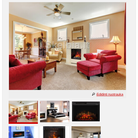
išdidinti nuotrauką