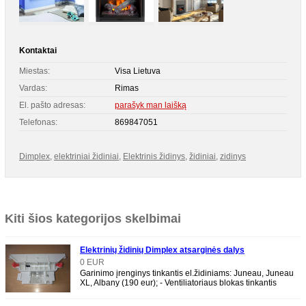
Kontaktai
Miestas:
Visa Lietuva
Vardas:
Rimas
El. pašto adresas:
parašyk man laišką
Telefonas:
869847051
Dimplex
,
elektriniai židiniai
,
Elektrinis židinys
,
židiniai
,
zidinys
Kiti šios kategorijos skelbimai
Elektrinių židinių Dimplex atsarginės dalys
0 EUR
Garinimo įrenginys tinkantis el.židiniams: Juneau, Juneau
XL, Albany (190 eur); - Ventiliatoriaus blokas tinkantis
el.židiniams: Juneau, Juneau XL, Al