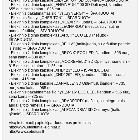
- Elektrinio židinio kapsulė „SILVERTON“ 3D Opti-myst – IŠPARDUOTA!
- Elektrinio židinio kapsulė „ENGINE“ 56/400 3D Opti-myst, šiandien –
655 eur., sena kaina – 825 eur;
- Elektrinis pakabinamas židinys „SYNERGY“ – IŠPARDUOTA!
- Elektrinis židinys „CHERITON“ – IŠPARDUOTA!
- Elektrinio židinio komplektas „MOZART“ (juodas) – IŠPARDUOTA!
- Elektrinio židinio komplektas „LEONARDO“ (riešuto, su viršutine
panele iš stiklo) – IŠPARDUOTA!
- Elektrinio židinio komplektas „ARCH“ ECO LED (riešuto) -
IŠPARDUOTA!
- Elektrinio židinio komplektas „BELLA“ (balta/juoda, su viršutine panele
iš stiklo) – IŠPARDUOTA!
- Elektrinio židinio komplektas „BRONX" ECO LED, šiandien – 395 eur.,
sena kaina – 630 eur
- Elektrinio židinio komplektas „MOOREFIELD“ 3D Opti-myst, šiandien –
815 eur., sena kaina – 1135 eur
- Elektrinio židinio kapsulė „XHD“ 23" LED – IŠPARDUOTA!
- Elektrinio židinio kapsulė „XHD“ 26" LED, šiandien – 265 eur., sena
kaina – 415 eur
- Elektrinio židinio kapsulė „DANVILLE“ 3D Opti-myst, šiandien – 735
eur., sena kaina – 985 eur
- Elektrinis pakabinamas židinys „SP 16“ ECO LED, šiandien – 585 eur.,
sena kaina – 825 eur
- Elektrinio židinio komplektas „BRADFORD“ (riešuto, su integruotais į
apdailą foto rėmeliais) – IŠPARDUOTA!
- Elektrinio židinio komplektas „ALEXANDRIA“ 3D Opti-myst (balto
ąžuolo) – IŠPARDUOTA!
Visą informaciją apie išparduodamas prekes rasite:
http://www.elektriniai-zidiniai.lt
http://www.sebekas.lt