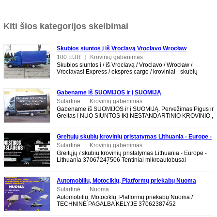
Kiti šios kategorijos skelbimai
Skubios siuntos į iš Vroclavą Vroclavo Wrocław
Vroclavas
100 EUR
|
Krovinių gabenimas
Skubios siuntos į / iš Vroclavą / Vroclavo / Wrocław /
Vroclavas! Express / ekspres cargo / kroviniai - skubių
krovinių pervežimas į/iš
Gabename iš SUOMIJOS ir į SUOMIJĄ
Sutartinė
|
Krovinių gabenimas
Gabename iš SUOMIJOS ir į SUOMIJĄ. Pervežimas Pigus ir
Greitas ! NUO SIUNTOS IKI NESTANDARTINIO KROVINIO ,
baldų ir krovinių. Tarptautiniai
Greitųjų skubių krovinių pristatymas Lithuania - Europe -
Lithuania 37067247506
Sutartinė
|
Krovinių gabenimas
Greitųjų / skubių krovinių pristatymas Lithuania - Europe -
Lithuania 37067247506 Tentiniai mikroautobusai
EXPRESS PERVEŽIMAI LT-EU-LT EXPRESS
Automobilių, Motociklų, Platformų priekabų Nuoma
TECHNINĖ PAGALBA KELYJE 37062387452
Sutartinė
|
Nuoma
Automobilių, Motociklų, Platformų priekabų Nuoma /
TECHNINĖ PAGALBA KELYJE 37062387452
www.tralunuoma.lt ALYTUS 4m Platformų / Tralų /