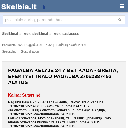
Pagalba Kelyje 24 7 Bet Kada - Greita, Efektyvi Tralo
Skelbimai
»
Auto skelbimai
»
Auto paslaugos
Paskelbta 2026 Rugpjūčio 04, 14:32
|
Peržiūrų skaičius 494
Spausdinti
|
Siųsti draugui
PAGALBA KELYJE 24 7 BET KADA - GREITA,
EFEKTYVI TRALO PAGALBA 37062387452
ALYTUS
Kaina: Sutartinė
Pagalba Kelyje 24/7 Bet Kada - Greita, Efektyvi Tralo Pagalba
+37062387452 ALYTUS www.tralunuoma.lt ALYTUS
4m Platformų / Tralų / Platformų-Priekabu nuoma Alytus/Alytuje,
+37062387452 www.tralunuoma.lt ALYTUS
Laisvos priekabos, Moto priekabėlių, tralų ,traliukų, priekabų/ Tralo
nuoma /Priekabos nuoma / tralas / traliukas nuoma ALYTUS
+37062387452 www.tralunuoma.lt ALYTUS