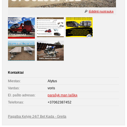
išdidinti nuotrauką
Kontaktai
Miestas:
Alytus
Vardas:
voris
El. pašto adresas:
parašyk man laišką
Telefonas:
+37062387452
Pagalba Kelyje 24/7 Bet Kada - Greita