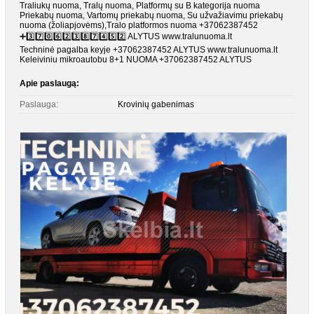
Traliukų nuoma, Tralų nuoma, Platformų su B kategorija nuoma
Priekabų nuoma, Vartomų priekabų nuoma, Su užvažiavimu priekabų
nuoma (žoliapjovėms),Tralo platformos nuoma +37062387452
➕3️⃣7️⃣0️⃣6️⃣2️⃣3️⃣8️⃣7️⃣4️⃣5️⃣2️⃣ ALYTUS www.tralunuoma.lt
Techninė pagalba keyje +37062387452 ALYTUS www.tralunuoma.lt
Keleiviniu mikroautobu 8+1 NUOMA +37062387452 ALYTUS
Apie paslaugą:
Paslauga:
Krovinių gabenimas