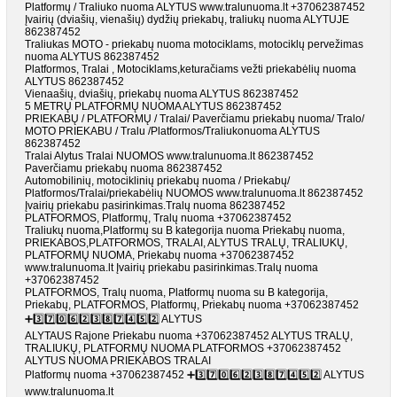
Platformų / Traliuko nuoma ALYTUS www.tralunuoma.lt +37062387452
Įvairių (dviašių, vienašių) dydžių priekabų, traliukų nuoma ALYTUJE
862387452
Traliukas MOTO - priekabų nuoma motociklams, motociklų pervežimas
nuoma ALYTUS 862387452
Platformos, Tralai , Motociklams,keturačiams vežti priekabėlių nuoma
ALYTUS 862387452
Vienaašių, dviašių, priekabų nuoma ALYTUS 862387452
5 METRŲ PLATFORMŲ NUOMA ALYTUS 862387452
PRIEKABŲ / PLATFORMŲ / Tralai/ Paverčiamu priekabų nuoma/ Tralo/
MOTO PRIEKABU / Tralu /Platformos/Traliukonuoma ALYTUS
862387452
Tralai Alytus Tralai NUOMOS www.tralunuoma.lt 862387452
Paverčiamu priekabų nuoma 862387452
Automobilinių, motociklinių priekabų nuoma / Priekabų/
Platformos/Tralai/priekabėlių NUOMOS www.tralunuoma.lt 862387452
Įvairių priekabu pasirinkimas.Tralų nuoma 862387452
PLATFORMOS, Platformų, Tralų nuoma +37062387452
Traliukų nuoma,Platformų su B kategorija nuoma Priekabų nuoma,
PRIEKABOS,PLATFORMOS, TRALAI, ALYTUS TRALŲ, TRALIUKŲ,
PLATFORMŲ NUOMA, Priekabų nuoma +37062387452
www.tralunuoma.lt Įvairių priekabu pasirinkimas.Tralų nuoma
+37062387452
PLATFORMOS, Tralų nuoma, Platformų nuoma su B kategorija,
Priekabų, PLATFORMOS, Platformų, Priekabų nuoma +37062387452
➕3️⃣7️⃣0️⃣6️⃣2️⃣3️⃣8️⃣7️⃣4️⃣5️⃣2️⃣ ALYTUS
ALYTAUS Rajone Priekabu nuoma +37062387452 ALYTUS TRALŲ,
TRALIUKŲ, PLATFORMŲ NUOMA PLATFORMOS +37062387452
ALYTUS NUOMA PRIEKABOS TRALAI
Platformų nuoma +37062387452 ➕3️⃣7️⃣0️⃣6️⃣2️⃣3️⃣8️⃣7️⃣4️⃣5️⃣2️⃣ ALYTUS
www.tralunuoma.lt