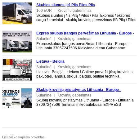
Skubios siuntos į iš Pilą Pilos Pila
100 EUR
|
Krovinių gabenimas
Skubios siuntos į / iš Pilą / Pilos / Pila! Express / ekspres
cargo / kroviniai - skubių krovinių pervežimas į/iš Pilą / Pilos
/ Pila
Expres skubus Įrangos pervežimas Lithuania - Europe -
Lithuania 37067247506
Sutartinė
|
Krovinių gabenimas
Expres/skubus Įrangos pervežimas Lithuania - Europe -
Lithuania 37067247506 Kiekviena diena Gabename
krovinius, keturačius, motociklus, buitinę
Lietuva - Belgija
Sutartinė
|
Krovinių gabenimas
Lietuva - Belgija - Lietuva ! Galime parvežti jūsų krovinius,
pakuotes, langus, stiklus, baldus, buitine technika,
motociklus, kubilus, pirtis,
Skubių krovinių pristatymas Lithuania - Europe -
Lithuania 37067247506
Sutartinė
|
Krovinių gabenimas
Skubių krovinių pristatymas Lithuania - Europe - Lithuania
37067247506 Tentiniai mikroautobusai EXPRESS
PERVEŽIMAI LT-EU-LT EXPRESS DELIVERY
Lietuviško kapitalo projektas.