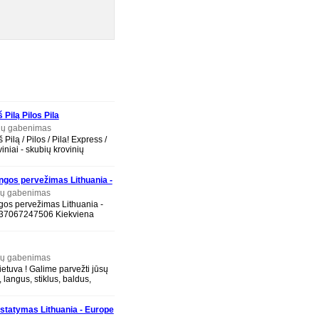
 Pilą Pilos Pila
ių gabenimas
 Pilą / Pilos / Pila! Express /
iniai - skubių krovinių
/ Pilos / Pila
ngos pervežimas Lithuania -
a 37067247506
ių gabenimas
gos pervežimas Lithuania -
a 37067247506 Kiekviena
vinius, keturačius,
ių gabenimas
Lietuva ! Galime parvežti jūsų
 langus, stiklus, baldus,
ociklus, kubilus, pirtis,
istatymas Lithuania - Europe