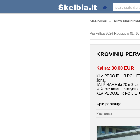
Skelbimai
»
Auto skelbimai
Paskelbta 2026 Rugpjūčio 01, 10
KROVINIŲ PERV
Kaina: 30,00 EUR
KLAIPĖDOJE - IR PO LIET
šoną.
TALPINAME iki 20 m3. aukš
Vežame baldus, statybines
KLAIPĖDOJE IR PO LIE
Apie paslaugą:
Paslauga: