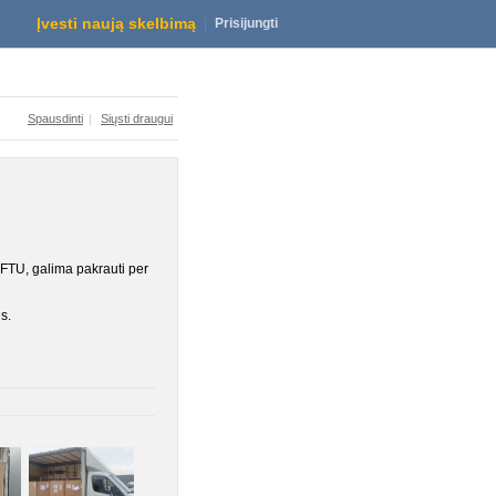
Krovinių pervežimai Klaipėdoje ir po Lietuvą
Įvesti naują skelbimą
Prisijungti
Spausdinti
|
Siųsti draugui
TU, galima pakrauti per
s.