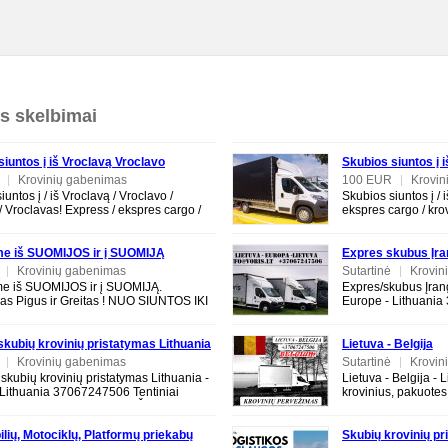
os skelbimai
siuntos į iš Vroclavą Vroclavo
Skubios siuntos į iš
 Vroclavas
R
|
Krovinių gabenimas
100 EUR
|
Krovin
untos į / iš Vroclavą / Vroclavo /
Skubios siuntos į / iš
 Vroclavas! Express / ekspres cargo /
ekspres cargo / krov
 - skubių krovinių pervežimas į/iš
pervežimas į/iš Pilą 
e iš SUOMIJOS ir į SUOMIJĄ
Expres skubus Įra
ė
|
Krovinių gabenimas
Europe - Lithuani
Sutartinė
|
Krovin
 iš SUOMIJOS ir į SUOMIJĄ.
Expres/skubus Įran
as Pigus ir Greitas ! NUO SIUNTOS IKI
Europe - Lithuani
RTINIO KROVINIO , baldų ir krovinių.
diena Gabename kro
niai
motociklus, buitinę
 skubių krovinių pristatymas Lithuania
Lietuva - Belgija
 - Lithuania 37067247506
ė
|
Krovinių gabenimas
Sutartinė
|
Krovin
/ skubių krovinių pristatymas Lithuania -
Lietuva - Belgija - 
 Lithuania 37067247506 Tentiniai
krovinius, pakuotes,
tobusai EXPRESS PERVEŽIMAI LT-EU-
buitine technika, mot
RESS
lių, Motociklų, Platformų priekabų
Skubių krovinių pr