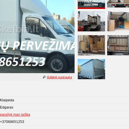
išdidinti nuotrauką
Klaipėda
Edgaras
parašyk man laišką
+37068651253