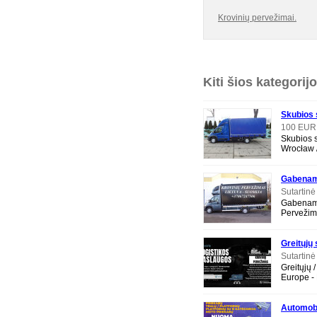
Krovinių pervežimai.
Kiti šios kategorij
Skubios 
Wrocław
100 EU
Skubios si
Wrocław /
kroviniai
Gabenam
Sutartin
Gabename
Pervežim
NESTANDA
Tarptauti
Greitųjų
- Europe
Sutartin
Greitųjų 
Europe -
mikroau
LT EXP
Automobi