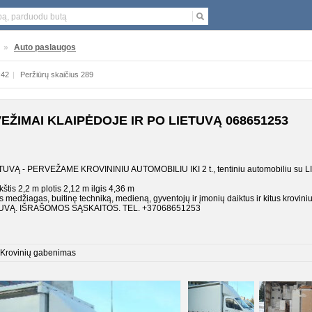
»
Auto paslaugos
:42
|
Peržiūrų skaičius 289
EŽIMAI KLAIPĖDOJE IR PO LIETUVĄ 068651253
UVĄ - PERVEŽAME KROVININIU AUTOMOBILIU IKI 2 t., tentiniu automobiliu su LIF
tis 2,2 m plotis 2,12 m ilgis 4,36 m
 medžiagas, buitinę techniką, medieną, gyventojų ir įmonių daiktus ir kitus kroviniu
TUVĄ. IŠRAŠOMOS SĄSKAITOS. TEL. +37068651253
Krovinių gabenimas