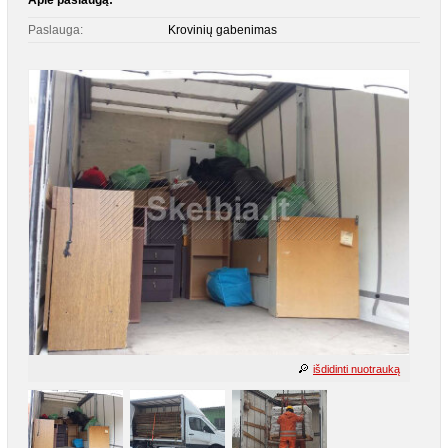
Apie paslaugą:
Paslauga:
Krovinių gabenimas
išdidinti nuotrauką