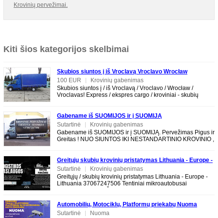
Krovinių pervežimai.
Kiti šios kategorijos skelbimai
Skubios siuntos į iš Vroclavą Vroclavo Wrocław
Vroclavas
100 EUR
|
Krovinių gabenimas
Skubios siuntos į / iš Vroclavą / Vroclavo / Wrocław /
Vroclavas! Express / ekspres cargo / kroviniai - skubių
krovinių pervežimas į/iš
Gabename iš SUOMIJOS ir į SUOMIJĄ
Sutartinė
|
Krovinių gabenimas
Gabename iš SUOMIJOS ir į SUOMIJĄ. Pervežimas Pigus ir
Greitas ! NUO SIUNTOS IKI NESTANDARTINIO KROVINIO ,
baldų ir krovinių. Tarptautiniai
Greitųjų skubių krovinių pristatymas Lithuania - Europe -
Lithuania 37067247506
Sutartinė
|
Krovinių gabenimas
Greitųjų / skubių krovinių pristatymas Lithuania - Europe -
Lithuania 37067247506 Tentiniai mikroautobusai
EXPRESS PERVEŽIMAI LT-EU-LT EXPRESS
Automobilių, Motociklų, Platformų priekabų Nuoma
TECHNINĖ PAGALBA KELYJE 37062387452
Sutartinė
|
Nuoma