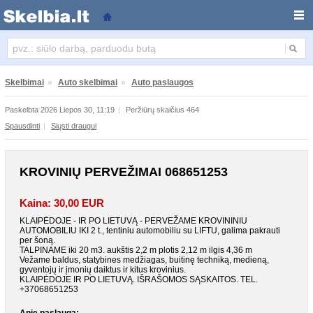
Krovinių pervežimai 068651253
Skelbimai
»
Auto skelbimai
»
Auto paslaugos
Paskelbta 2026 Liepos 30, 11:19
|
Peržiūrų skaičius 464
Spausdinti
|
Siųsti draugui
KROVINIŲ PERVEŽIMAI 068651253
Kaina: 30,00 EUR
KLAIPĖDOJE - IR PO LIETUVĄ - PERVEŽAME KROVININIU
AUTOMOBILIU IKI 2 t., tentiniu automobiliu su LIFTU, galima pakrauti
per šoną.
TALPINAME iki 20 m3. aukštis 2,2 m plotis 2,12 m ilgis 4,36 m
Vežame baldus, statybines medžiagas, buitinę techniką, medieną,
gyventojų ir įmonių daiktus ir kitus krovinius.
KLAIPĖDOJE IR PO LIETUVĄ. IŠRAŠOMOS SĄSKAITOS. TEL.
+37068651253