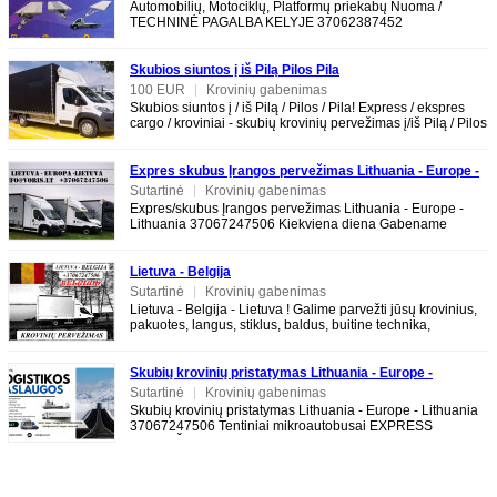
Automobilių, Motociklų, Platformų priekabų Nuoma /
TECHNINĖ PAGALBA KELYJE 37062387452
www.tralunuoma.lt ALYTUS 4m Platformų / Tralų /
Skubios siuntos į iš Pilą Pilos Pila
100 EUR
|
Krovinių gabenimas
Skubios siuntos į / iš Pilą / Pilos / Pila! Express / ekspres
cargo / kroviniai - skubių krovinių pervežimas į/iš Pilą / Pilos
/ Pila
Expres skubus Įrangos pervežimas Lithuania - Europe -
Lithuania 37067247506
Sutartinė
|
Krovinių gabenimas
Expres/skubus Įrangos pervežimas Lithuania - Europe -
Lithuania 37067247506 Kiekviena diena Gabename
krovinius, keturačius, motociklus, buitinę
Lietuva - Belgija
Sutartinė
|
Krovinių gabenimas
Lietuva - Belgija - Lietuva ! Galime parvežti jūsų krovinius,
pakuotes, langus, stiklus, baldus, buitine technika,
motociklus, kubilus, pirtis,
Skubių krovinių pristatymas Lithuania - Europe -
Lithuania 37067247506
Sutartinė
|
Krovinių gabenimas
Skubių krovinių pristatymas Lithuania - Europe - Lithuania
37067247506 Tentiniai mikroautobusai EXPRESS
PERVEŽIMAI LT-EU-LT EXPRESS DELIVERY