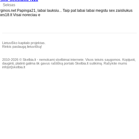
|
Seksas
nos.net Papinga21, labai lauksiu... Taip pat labai labai megstu sex zaisliukus
kes18.lt Visai noreciau e
Lietuviško kapitalo projektas.
Rinkis paslaugą lietuvišką!
2010-2026 © Skelbia.lt - nemokami skelbimai internete.
Visos teisės saugomos. Kopijuoti,
dauginti, platinti galima tik gavus raštišką portalo Skelbia.lt sutikimą. Rašykite mums
info[et]skelbia.lt