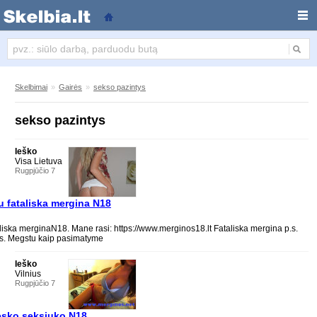
sekso pazintys
Skelbimai
»
Gairės
»
sekso pazintys
sekso pazintys
Ieško
Visa Lietuva
Rugpjūčio 7
su fataliska mergina N18
taliska merginaN18. Mane rasi: https://www.merginos18.lt Fataliska mergina p.s.
s. Megstu kaip pasimatyme
Ieško
Vilnius
Rugpjūčio 7
esko seksiuko N18