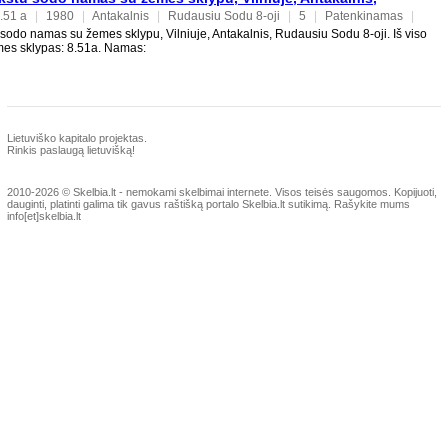
oji
.51 a
|
1980
|
Antakalnis
|
Rudausiu Sodu 8-oji
|
5
|
Patenkinamas
|
odo namas su žemes sklypu, Vilniuje, Antakalnis, Rudausiu Sodu 8-oji. Iš viso
emes sklypas: 8.51a. Namas:
Lietuviško kapitalo projektas.
Rinkis paslaugą lietuvišką!
2010-2026 © Skelbia.lt - nemokami skelbimai internete.
Visos teisės saugomos. Kopijuoti,
dauginti, platinti galima tik gavus raštišką portalo Skelbia.lt sutikimą. Rašykite mums
info[et]skelbia.lt