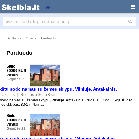
Parduodu
Skelbimai
»
Gairės
»
Parduodu
Parduodu
Siūlo
70000 EUR
Vilnius
Gegužės 29
štu sodo namas su žemes sklypu, Vilniuje, Antakalnis,
oji
ntakalnis
|
Rudausiu Sodu 8-oji
odo namas su žemes sklypu, Vilniuje, Antakalnis, Rudausiu Sodu 8-oji. Iš viso
emes sklypas: 8.51a. Namas:
Siūlo
70000 EUR
Vilnius
Gegužės 29
štu sodo namas su žemes sklypu, Vilniuje, Antakalnis,