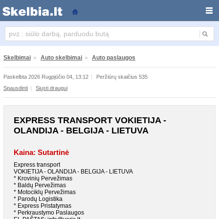
Express transport VOKIETIJA - OLANDIJA - BELGIJA -
Skelbimai
»
Auto skelbimai
»
Auto paslaugos
Paskelbta 2026 Rugpjūčio 04, 13:12
|
Peržiūrų skaičius 535
Spausdinti
|
Siųsti draugui
EXPRESS TRANSPORT VOKIETIJA -
OLANDIJA - BELGIJA - LIETUVA
Kaina: Sutartinė
Express transport
VOKIETIJA - OLANDIJA - BELGIJA - LIETUVA
* Krovinių Pervežimas
* Baldų Pervežimas
* Motociklų Pervežimas
* Parodų Logistika
* Express Pristatymas
* Perkraustymo Paslaugos