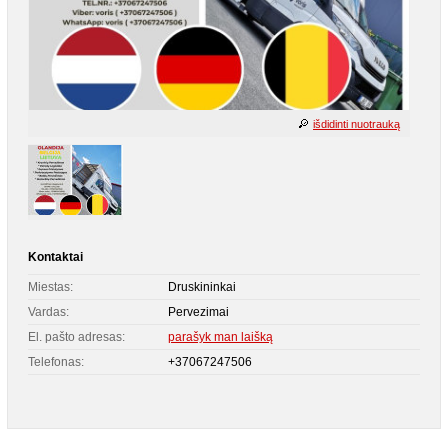
išdidinti nuotrauką
Kontaktai
Miestas:
Druskininkai
Vardas:
Pervezimai
El. pašto adresas:
parašyk man laišką
Telefonas:
+37067247506