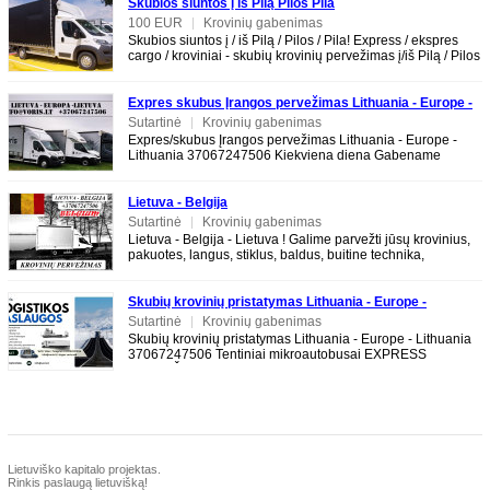
Skubios siuntos į iš Pilą Pilos Pila
100 EUR
|
Krovinių gabenimas
Skubios siuntos į / iš Pilą / Pilos / Pila! Express / ekspres
cargo / kroviniai - skubių krovinių pervežimas į/iš Pilą / Pilos
/ Pila
Expres skubus Įrangos pervežimas Lithuania - Europe -
Lithuania 37067247506
Sutartinė
|
Krovinių gabenimas
Expres/skubus Įrangos pervežimas Lithuania - Europe -
Lithuania 37067247506 Kiekviena diena Gabename
krovinius, keturačius, motociklus, buitinę
Lietuva - Belgija
Sutartinė
|
Krovinių gabenimas
Lietuva - Belgija - Lietuva ! Galime parvežti jūsų krovinius,
pakuotes, langus, stiklus, baldus, buitine technika,
motociklus, kubilus, pirtis,
Skubių krovinių pristatymas Lithuania - Europe -
Lithuania 37067247506
Sutartinė
|
Krovinių gabenimas
Skubių krovinių pristatymas Lithuania - Europe - Lithuania
37067247506 Tentiniai mikroautobusai EXPRESS
PERVEŽIMAI LT-EU-LT EXPRESS DELIVERY
Lietuviško kapitalo projektas.
Rinkis paslaugą lietuvišką!