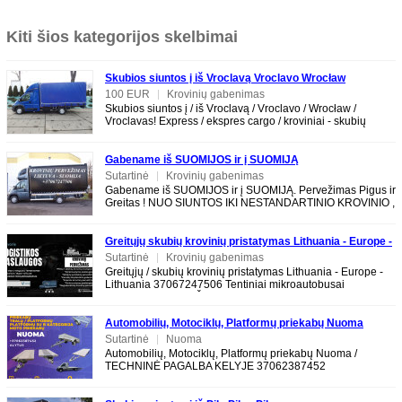
Kiti šios kategorijos skelbimai
Skubios siuntos į iš Vroclavą Vroclavo Wrocław
Vroclavas
100 EUR
|
Krovinių gabenimas
Skubios siuntos į / iš Vroclavą / Vroclavo / Wrocław /
Vroclavas! Express / ekspres cargo / kroviniai - skubių
krovinių pervežimas į/iš
Gabename iš SUOMIJOS ir į SUOMIJĄ
Sutartinė
|
Krovinių gabenimas
Gabename iš SUOMIJOS ir į SUOMIJĄ. Pervežimas Pigus ir
Greitas ! NUO SIUNTOS IKI NESTANDARTINIO KROVINIO ,
baldų ir krovinių. Tarptautiniai
Greitųjų skubių krovinių pristatymas Lithuania - Europe -
Lithuania 37067247506
Sutartinė
|
Krovinių gabenimas
Greitųjų / skubių krovinių pristatymas Lithuania - Europe -
Lithuania 37067247506 Tentiniai mikroautobusai
EXPRESS PERVEŽIMAI LT-EU-LT EXPRESS
Automobilių, Motociklų, Platformų priekabų Nuoma
TECHNINĖ PAGALBA KELYJE 37062387452
Sutartinė
|
Nuoma
Automobilių, Motociklų, Platformų priekabų Nuoma /
TECHNINĖ PAGALBA KELYJE 37062387452
www.tralunuoma.lt ALYTUS 4m Platformų / Tralų /