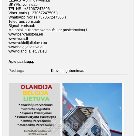
EL.PAŠTAS: info@voris.lt
SKYPE: voris.uab
TEL.NR.: +37067247506
Viber: voris ( +37067247506 )
WhatsApp: voris ( +37067247506 )
Telegram: vorisuab
Signal: vorisuab
Maloniai laukiame skambučių ar pasiteiravimų !
www.perkraustom.eu
www.voris.lt
www.vokietijalietuva.eu
www.belgijalietuva.eu
www.olandijalietuva.eu
Apie paslaugą:
Paslauga:
Krovinių gabenimas