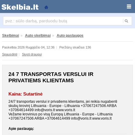
24 7 transportas verslui ir privatiems klientams
Skelbimai
»
Auto skelbimai
»
Auto paslaugos
Paskelbta 2026 Rugpjūčio 04, 12:36
|
Peržiūrų skaičius 136
Spausdinti
|
Siųsti draugui
24 7 TRANSPORTAS VERSLUI IR
PRIVATIEMS KLIENTAMS
Kaina: Sutartinė
24/7 transportas verslui ir privatiems klientams, jei reikia nugabenti
skubų krovinį Lithuania - Europe - Lithuania +37067247506 ARBA
+37064614499 info@voris.lt www.voris.lt
Vežame krovinius po visą Europą Lithuania - Europe - Lithuania
+37067247506 ARBA +37064614499 info@voris.lt www.voris.lt
Apie paslaugą: