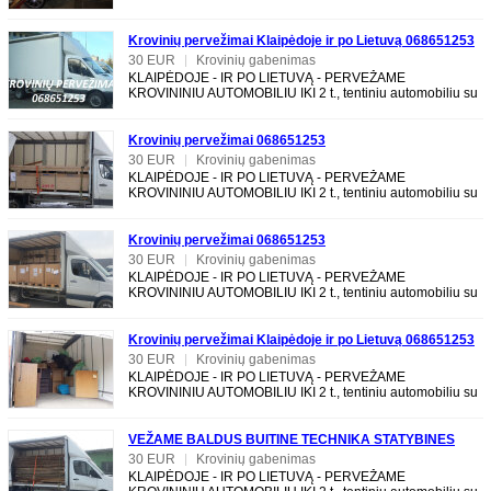
pakabos remontas: konsultacija, prevencija
Krovinių pervežimai Klaipėdoje ir po Lietuvą 068651253
30 EUR
|
Krovinių gabenimas
KLAIPĖDOJE - IR PO LIETUVĄ - PERVEŽAME
KROVININIU AUTOMOBILIU IKI 2 t., tentiniu automobiliu su
LIFTU, galima pakrauti per šoną. TALPINAME iki 20 m3.
Krovinių pervežimai 068651253
30 EUR
|
Krovinių gabenimas
KLAIPĖDOJE - IR PO LIETUVĄ - PERVEŽAME
KROVININIU AUTOMOBILIU IKI 2 t., tentiniu automobiliu su
LIFTU, galima pakrauti per šoną. TALPINAME iki 20 m3.
Krovinių pervežimai 068651253
30 EUR
|
Krovinių gabenimas
KLAIPĖDOJE - IR PO LIETUVĄ - PERVEŽAME
KROVININIU AUTOMOBILIU IKI 2 t., tentiniu automobiliu su
LIFTU, galima pakrauti per šoną. TALPINAME iki 20 m3.
Krovinių pervežimai Klaipėdoje ir po Lietuvą 068651253
30 EUR
|
Krovinių gabenimas
KLAIPĖDOJE - IR PO LIETUVĄ - PERVEŽAME
KROVININIU AUTOMOBILIU IKI 2 t., tentiniu automobiliu su
LIFTU, galima pakrauti per šoną. TALPINAME iki 20 m3.
VEŽAME BALDUS BUITINE TECHNIKA STATYBINES
MEDŽIAGAS IR KITA KLAIPĖDOJE IR PO LIETUVĄ
30 EUR
|
Krovinių gabenimas
KLAIPĖDOJE - IR PO LIETUVĄ - PERVEŽAME
068651253