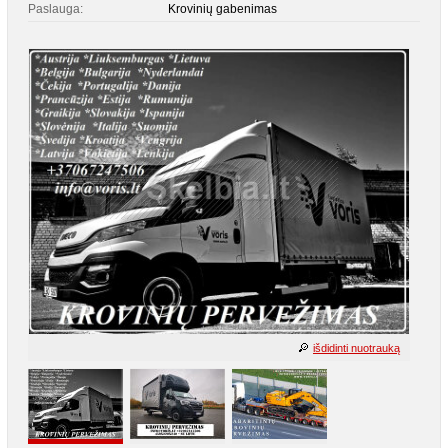
Paslauga:
Krovinių gabenimas
išdidinti nuotrauką